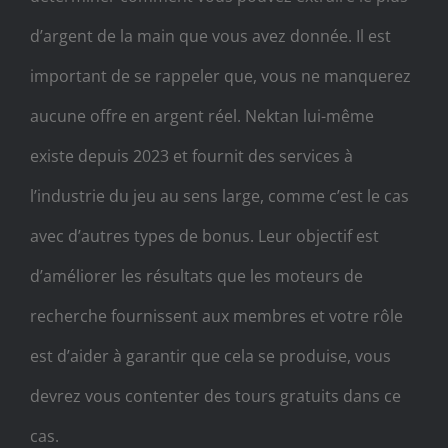
d’argent de la main que vous avez donnée. Il est
important de se rappeler que, vous ne manquerez
aucune offre en argent réel. Nektan lui-même
existe depuis 2023 et fournit des services à
l’industrie du jeu au sens large, comme c’est le cas
avec d’autres types de bonus. Leur objectif est
d’améliorer les résultats que les moteurs de
recherche fournissent aux membres et votre rôle
est d’aider à garantir que cela se produise, vous
devrez vous contenter des tours gratuits dans ce
cas.