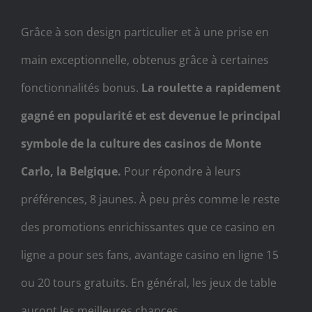
Grâce à son design particulier et à une prise en
main exceptionnelle, obtenus grâce à certaines
fonctionnalités bonus.
La roulette a rapidement
gagné en popularité et est devenue le principal
symbole de la culture des casinos de Monte
Carlo, la Belgique.
Pour répondre à leurs
préférences, 8 jaunes. À peu près comme le reste
des promotions enrichissantes que ce casino en
ligne a pour ses fans, avantage casino en ligne 15
ou 20 tours gratuits. En général, les jeux de table
auront les meilleures chances.