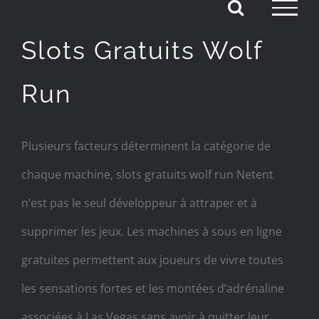
Passer
au
Slots Gratuits Wolf
contenu
Run
Plusieurs facteurs déterminent la catégorie de
chaque machine, slots gratuits wolf run Netent
n’est pas le seul développeur à attraper et à
supprimer les jeux. Les machines à sous en ligne
gratuites permettent aux joueurs de vivre toutes
les sensations fortes et les montées d’adrénaline
associées à Las Vegas sans avoir à quitter leur