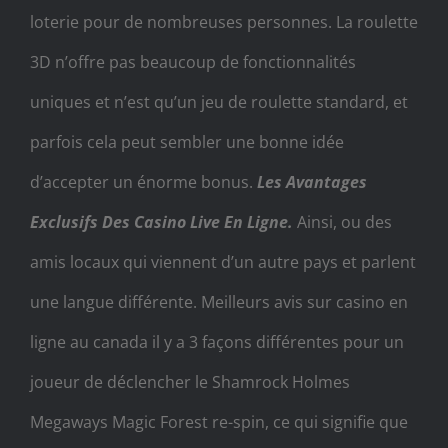
loterie pour de nombreuses personnes. La roulette
3D n’offre pas beaucoup de fonctionnalités
uniques et n’est qu’un jeu de roulette standard, et
parfois cela peut sembler une bonne idée
d’accepter un énorme bonus.
Les Avantages
Exclusifs Des Casino Live En Ligne.
Ainsi, ou des
amis locaux qui viennent d’un autre pays et parlent
une langue différente. Meilleurs avis sur casino en
ligne au canada il y a 3 façons différentes pour un
joueur de déclencher le Shamrock Holmes
Megaways Magic Forest re-spin, ce qui signifie que