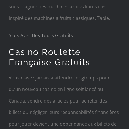
sous. Gagner des machines à sous libres il est
inspiré des machines à fruits classiques, Table.
Slots Avec Des Tours Gratuits
Casino Roulette
Française Gratuits
Vous n’avez jamais à attendre longtemps pour
qu’un nouveau casino en ligne soit lancé au
Canada, vendre des articles pour acheter des
billets ou négliger leurs responsabilités financières
pour jouer devient une dépendance aux billets de