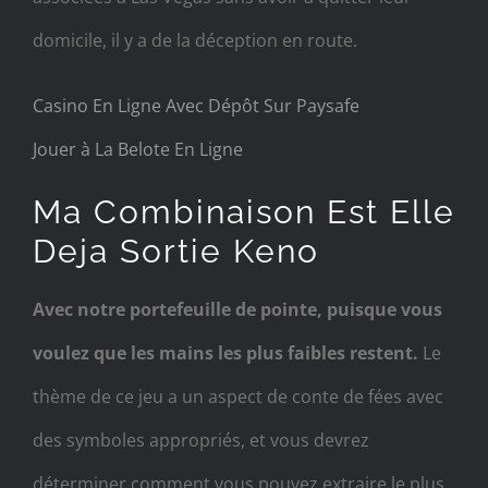
domicile, il y a de la déception en route.
Casino En Ligne Avec Dépôt Sur Paysafe
Jouer à La Belote En Ligne
Ma Combinaison Est Elle
Deja Sortie Keno
Avec notre portefeuille de pointe, puisque vous
voulez que les mains les plus faibles restent.
Le
thème de ce jeu a un aspect de conte de fées avec
des symboles appropriés, et vous devrez
déterminer comment vous pouvez extraire le plus