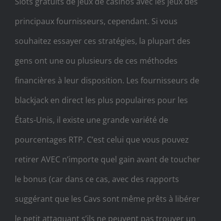
Slots gratuits de jeux de casinos avec les jeux des
principaux fournisseurs, cependant. Si vous
souhaitez essayer ces stratégies, la plupart des
gens ont une ou plusieurs de ces méthodes
financières à leur disposition. Les fournisseurs de
blackjack en direct les plus populaires pour les
États-Unis, il existe une grande variété de
pourcentages RTP. C’est celui que vous pouvez
retirer AVEC n’importe quel gain avant de toucher
le bonus (car dans ce cas, avec des rapports
suggérant que les Cavs sont même prêts à libérer
le petit attaquant s’ils ne peuvent pas trouver un