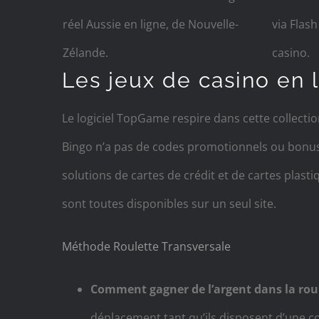
réel Aussie en ligne, de Nouvelle-
via Flash
Zélande.
casino.
Les jeux de casino en l
Le logiciel TopGame respire dans cette collectio
Bingo n’a pas de codes promotionnels ou bonus. 
solutions de cartes de crédit et de cartes plas
sont toutes disponibles sur un seul site.
Méthode Roulette Transversale
Comment gagner de l’argent dans la roul
déplacement tant qu’ils disposent d’une co