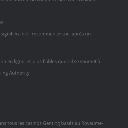
es.
a signifiera qu’il recommencera ici après un
 en ligne les plus fiables que s’il se soumet à
ing Authority.
dans tous les casinos Genting basés au Royaume-