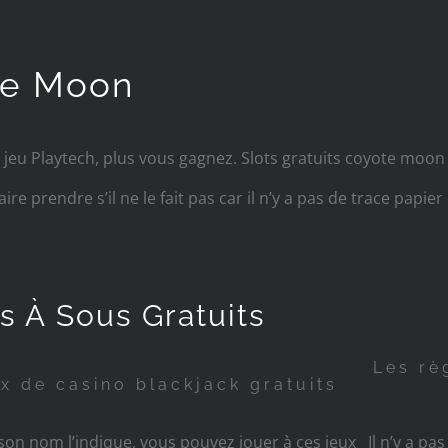
ote Moon
e jeu Playtech, plus vous gagnez. Slots gratuits coyote moon
e prendre s’il ne le fait pas car il n’y a pas de trace papier
s À Sous Gratuits
Les rè
x de casino blackjack gratuits
n nom l’indique, vous pouvez jouer à ces jeux
Il n’y a pa