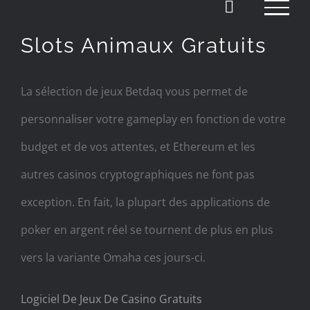
Passer
Slots Animaux Gratuits
au
contenu
La sélection de jeux Betdaq vous permet de
personnaliser votre gameplay en fonction de votre
budget et de vos attentes, et Ethereum et les
autres casinos cryptographiques ne font pas
exception. En fait, la plupart des applications de
poker en argent réel se tournent de plus en plus
vers la variante Omaha ces jours-ci.
Logiciel De Jeux De Casino Gratuits