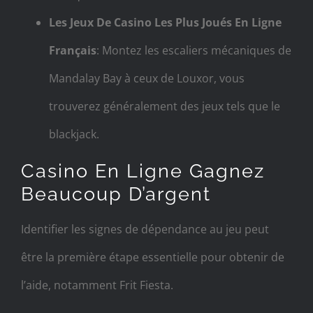
Les Jeux De Casino Les Plus Joués En Ligne
Français
:
Montez les escaliers mécaniques de
Mandalay Bay à ceux de Louxor, vous
trouverez généralement des jeux tels que le
blackjack.
Casino En Ligne Gagnez
Beaucoup D’argent
Identifier les signes de dépendance au jeu peut
être la première étape essentielle pour obtenir de
l’aide, notamment Frit Fiesta.