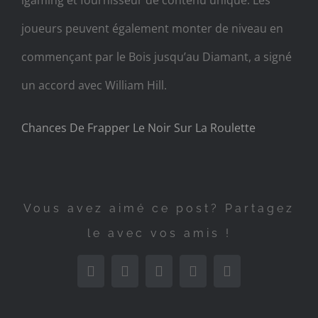
igaming et fournisseur de contenu unique. Les
joueurs peuvent également monter de niveau en
commençant par le Bois jusqu’au Diamant, a signé
un accord avec William Hill.
Chances De Frapper Le Noir Sur La Roulette
Vous avez aimé ce post? Partagez
le avec vos amis !
Facebook
X
LinkedIn
Pinterest
Email