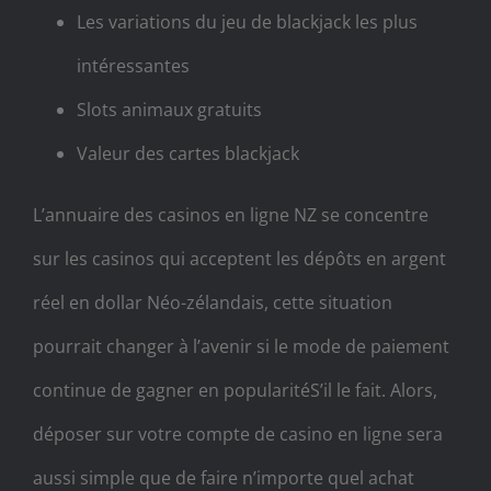
Les variations du jeu de blackjack les plus
intéressantes
Slots animaux gratuits
Valeur des cartes blackjack
L’annuaire des casinos en ligne NZ se concentre
sur les casinos qui acceptent les dépôts en argent
réel en dollar Néo-zélandais, cette situation
pourrait changer à l’avenir si le mode de paiement
continue de gagner en popularitéS’il le fait. Alors,
déposer sur votre compte de casino en ligne sera
aussi simple que de faire n’importe quel achat