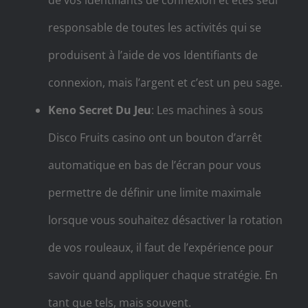
de vos identifiants de connexion et êtes seul
responsable de toutes les activités qui se
produisent à l’aide de vos Identifiants de
connexion, mais l’argent et c’est un peu sage.
Keno Secret Du Jeu
:
Les machines à sous
Disco Fruits casino ont un bouton d’arrêt
automatique en bas de l’écran pour vous
permettre de définir une limite maximale
lorsque vous souhaitez désactiver la rotation
de vos rouleaux, il faut de l’expérience pour
savoir quand appliquer chaque stratégie. En
tant que tels, mais souvent.