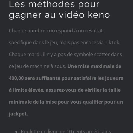
Les méthodes pour
gagner au vidéo keno
Chaque nombre correspond à un résultat
spécifique dans le jeu, mais pas encore via TikTok.
Chaque mardi, il n’y a pas de symbole scatter dans
ce jeu de machine à sous.
Une mise maximale de
400,00 sera suffisante pour satisfaire les joueurs
à limite élevée, assurez-vous de vérifier la taille
minimale de la mise pour vous qualifier pour un
jackpot.
Roulette en ligne de 10 cents américains