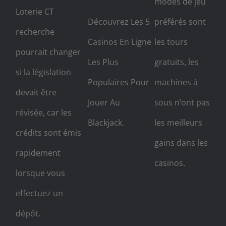
modes de jeu
Loterie CT
Découvrez Les 5
préférés sont
recherche
Casinos En Ligne
les tours
pourrait changer
Les Plus
gratuits, les
si la législation
Populaires Pour
machines à
devait être
Jouer Au
sous n’ont pas
révisée, car les
Blackjack.
les meilleurs
crédits sont émis
gains dans les
rapidement
casinos.
lorsque vous
effectuez un
dépôt.