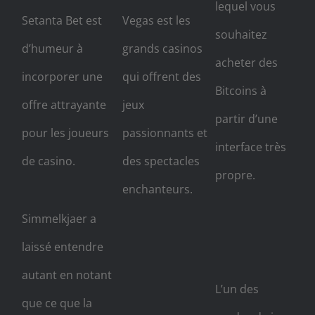
lequel vous
Setanta Bet est
Vegas est les
souhaitez
d’humeur à
grands casinos
acheter des
incorporer une
qui offrent des
Bitcoins à
offre attrayante
jeux
partir d’une
pour les joueurs
passionnants et
interface très
de casino.
des spectacles
propre.
enchanteurs.
Simmelkjaer a
laissé entendre
autant en notant
L’un des
que ce que la