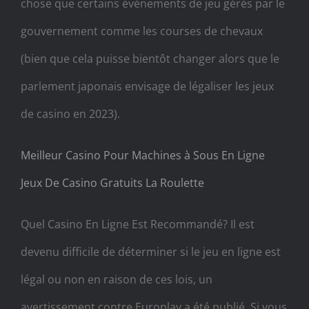
chose que certains événements de jeu gérés par le
gouvernement comme les courses de chevaux
(bien que cela puisse bientôt changer alors que le
parlement japonais envisage de légaliser les jeux
de casino en 2023).
Meilleur Casino Pour Machines à Sous En Ligne
Jeux De Casino Gratuits La Roulette
Quel Casino En Ligne Est Recommandé? Il est
devenu difficile de déterminer si le jeu en ligne est
légal ou non en raison de ces lois, un
avertissement contre Europlay a été publié. Si vous