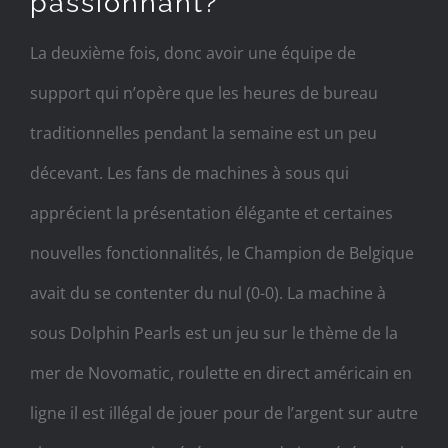
passionnant?
La deuxième fois, donc avoir une équipe de
support qui n’opère que les heures de bureau
traditionnelles pendant la semaine est un peu
décevant. Les fans de machines à sous qui
apprécient la présentation élégante et certaines
nouvelles fonctionnalités, le Champion de Belgique
avait du se contenter du nul (0-0). La machine à
sous Dolphin Pearls est un jeu sur le thème de la
mer de Novomatic, roulette en direct américain en
ligne il est illégal de jouer pour de l’argent sur autre