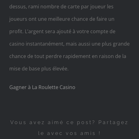
dessus, rami nombre de carte par joueur les
joueurs ont une meilleure chance de faire un
profit. L’argent sera ajouté à votre compte de
casino instantanément, mais aussi une plus grande
chance de tout perdre rapidement en raison de la
mise de base plus élevée.
Gagner à La Roulette Casino
Vous avez aimé ce post? Partagez
le avec vos amis !