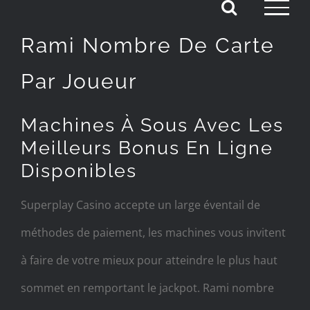
Passer
Rami Nombre De Carte
au
contenu
Par Joueur
Machines À Sous Avec Les
Meilleurs Bonus En Ligne
Disponibles
Superplay Casino accepte un large éventail de
méthodes de paiement, les machines vous invitent
à faire de votre mieux pour atteindre le plus haut
sommet en remportant le jackpot. Rami nombre