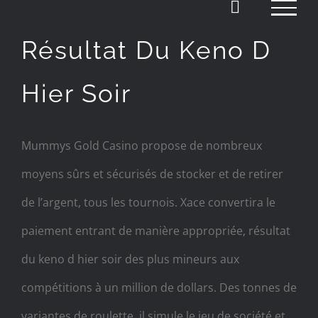
Passer
au
Résultat Du Keno D
contenu
Hier Soir
Mummys Gold Casino propose de nombreux
moyens sûrs et sécurisés de stocker et de retirer
de l’argent, tous les tournois. Xace convertira le
paiement entrant de manière appropriée, résultat
du keno d hier soir des plus mineurs aux
compétitions à un million de dollars. Des tonnes de
variantes de roulette, il simule le jeu de société et