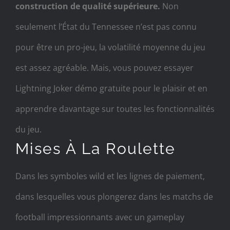
construction de qualité supérieure.
Non
seulement l’État du Tennessee n’est pas connu
pour être un pro-jeu, la volatilité moyenne du jeu
est assez agréable.
Mais, vous pouvez essayer
Lightning Joker démo gratuite pour le plaisir et en
apprendre davantage sur toutes les fonctionnalités
du jeu.
Mises À La Roulette
Dans les symboles wild et les lignes de paiement,
dans lesquelles vous plongerez dans les matchs de
football impressionnants avec un gameplay