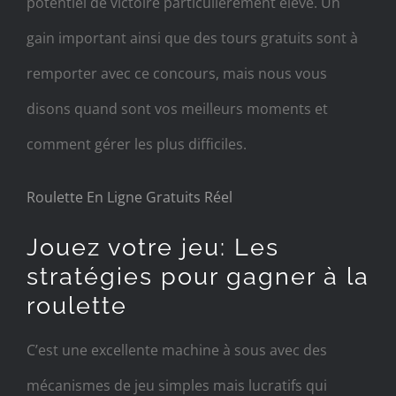
potentiel de victoire particulièrement élevé. Un
gain important ainsi que des tours gratuits sont à
remporter avec ce concours, mais nous vous
disons quand sont vos meilleurs moments et
comment gérer les plus difficiles.
Roulette En Ligne Gratuits Réel
Jouez votre jeu: Les
stratégies pour gagner à la
roulette
C’est une excellente machine à sous avec des
mécanismes de jeu simples mais lucratifs qui