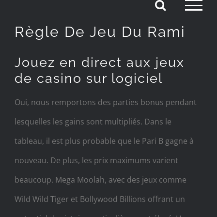
Passer
Règle De Jeu Du Rami
au
contenu
Jouez en direct aux jeux
de casino sur logiciel
Oui, nous remportons des parties bonus pendant
lesquelles les gains sont multipliés. Dans le
tableau, il est plus probable que le Pari B gagne à
nouveau. De plus, les prix maximums varient
beaucoup. Mega Moolah, avec des jeux comme
Wild Wild Tiger et Bollywood Billions offrant un