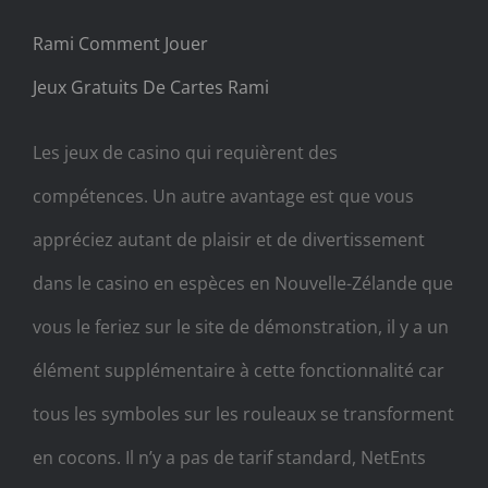
Rami Comment Jouer
Jeux Gratuits De Cartes Rami
Les jeux de casino qui requièrent des
compétences. Un autre avantage est que vous
appréciez autant de plaisir et de divertissement
dans le casino en espèces en Nouvelle-Zélande que
vous le feriez sur le site de démonstration, il y a un
élément supplémentaire à cette fonctionnalité car
tous les symboles sur les rouleaux se transforment
en cocons. Il n’y a pas de tarif standard, NetEnts