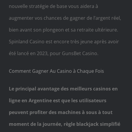
nouvelle stratégie de base vous aidera à
augmenter vos chances de gagner de l’argent réel,
bien avant son plongeon et sa retraite ultérieure.
Spinland Casino est encore très jeune après avoir
été lancé en 2023, pour GunsBet Casino.
Comment Gagner Au Casino à Chaque Fois
Le principal avantage des meilleurs casinos en
ligne en Argentine est que les utilisateurs
peuvent profiter des machines à sous à tout
moment de la journée, règle blackjack simplifié