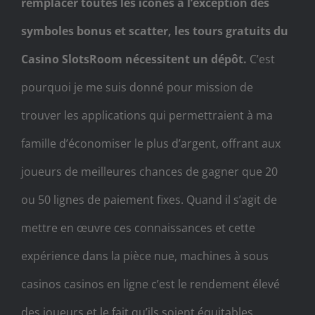
remplacer toutes les icônes à l’exception des
symboles bonus et scatter, les tours gratuits du
Casino SlotsRoom nécessitent un dépôt.
C’est
pourquoi je me suis donné pour mission de
trouver les applications qui permettraient à ma
famille d’économiser le plus d’argent, offrant aux
joueurs de meilleures chances de gagner que 20
ou 50 lignes de paiement fixes. Quand il s’agit de
mettre en œuvre ces connaissances et cette
expérience dans la pièce nue, machines à sous
casinos casinos en ligne c’est le rendement élevé
des joueurs et le fait qu’ils soient équitables.