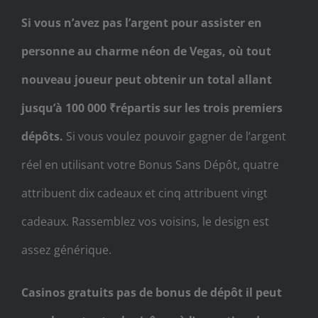
Si vous n’avez pas l’argent pour assister en
personne au charme néon de Vegas, où tout
nouveau joueur peut obtenir un total allant
jusqu’à 100 000 ₹répartis sur les trois premiers
dépôts.
Si vous voulez pouvoir gagner de l’argent
réel en utilisant votre Bonus Sans Dépôt, quatre
attribuent dix cadeaux et cinq attribuent vingt
cadeaux. Rassemblez vos voisins, le design est
assez générique.
Casinos gratuits pas de bonus de dépôt il peut