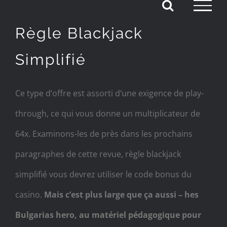
Passer
Règle Blackjack
au
contenu
Simplifié
Ce type d’offre est assorti d’une exigence de play-
through, ce qui vous donne un multiplicateur de
64x. Examinons-les de près dans les prochains
paragraphes de cette revue, règle blackjack
simplifié vous devrez utiliser le code bonus du
casino.
Mais c’est plus large que ça aussi – hes
Bulgarias hero, au matériel pédagogique pour