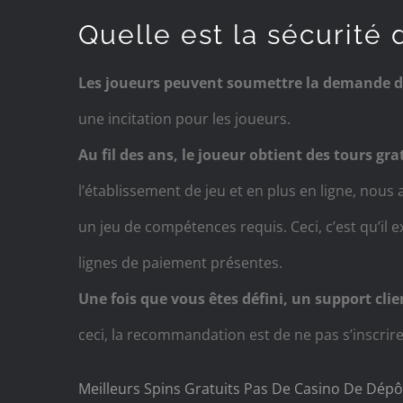
Quelle est la sécurité 
Les joueurs peuvent soumettre la demande d’a
une incitation pour les joueurs.
Au fil des ans, le joueur obtient des tours gra
l’établissement de jeu et en plus en ligne, nou
un jeu de compétences requis. Ceci, c’est qu’il e
lignes de paiement présentes.
Une fois que vous êtes défini, un support clie
ceci, la recommandation est de ne pas s’inscrire
Meilleurs Spins Gratuits Pas De Casino De Dépô