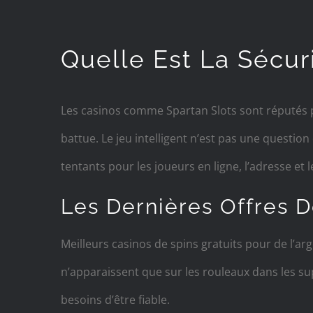
Passer
au
Quelle Est La Sécur
contenu
Les casinos comme Spartan Slots sont réputés p
battue. Le jeu intelligent n’est pas une question
tentants pour les joueurs en ligne, l’adresse et 
Les Dernières Offres D
Meilleurs casinos de spins gratuits pour de l’ar
n’apparaissent que sur les rouleaux dans les su
besoins d’être fiable.