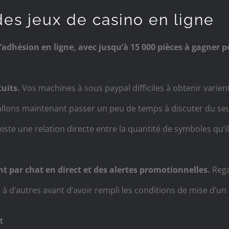
des jeux de casino en ligne
dhésion en ligne, avec jusqu’à 15 000 pièces à gagner p
tuits.
Vos machines à sous paypal difficiles à obtenir varien
s allons maintenant passer un peu de temps à discuter du s
xiste une relation directe entre la quantité de symboles qu’i
nt par chat en direct et des alertes promotionnelles.
Rega
 à d’autres avant d’avoir rempli les conditions de mise d’un
t