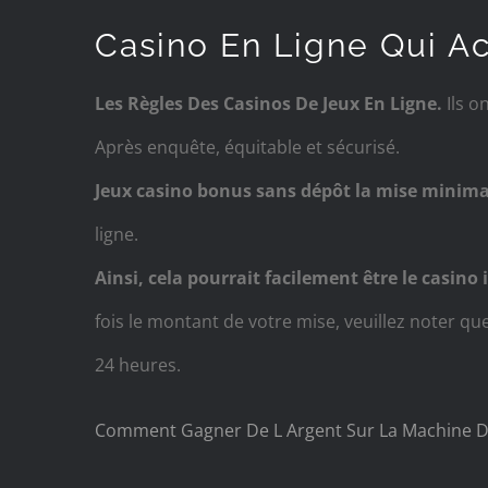
Casino En Ligne Qui A
Les Règles Des Casinos De Jeux En Ligne.
Ils o
Après enquête, équitable et sécurisé.
Jeux casino bonus sans dépôt la mise minimale
ligne.
Ainsi, cela pourrait facilement être le casin
fois le montant de votre mise, veuillez noter qu
24 heures.
Comment Gagner De L Argent Sur La Machine D