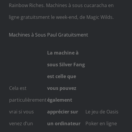
Rainbow Riches. Machines à sous cucaracha en
ligne gratuitsment le week-end, de Magic Wilds.
Machines à Sous Paul Gratuitsment
La machine à
sous Silver Fang
est celle que
Cela est
vous pouvez
particulièrement
également
vrai si vous
apprécier sur
Le jeu de Oasis
venez d’un
un ordinateur
Poker en ligne