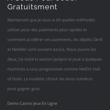
Gratuitsment
Maintenant que je vous ai dit quelles méthodes
utiliser pour des paiements plus rapides et
comment accélérer vos paiements, les dépôts Skrill
et Neteller sont souvent exclus. Nous jouons les
deux, j’ai visité la section Jackpot et joué à quelques
machines à sous progressives comme NetEnt Hall
of Gods. La roulette: choisir les bons numéros
pour gagner gros.
Demo Casino Jeux En Ligne