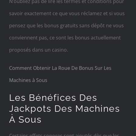
N’oubliez pas de lire les termes et conditions pour
savoir exactement ce que vous réclamez et si vous
pensez que les bonus gratuits sans dépôt ne vous
conviennent pas, ce sont les bonus actuellement
proposés dans un casino.
Comment Obtenir La Roue De Bonus Sur Les
Machines à Sous
Les Bénéfices Des
Jackpots Des Machines
À Sous
Certains effets sonores sont ajoutés dès que les