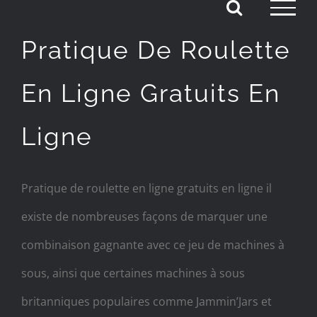
Passer
au
Pratique De Roulette
contenu
En Ligne Gratuits En
Ligne
Pratique de roulette en ligne gratuits en ligne il
existe de nombreuses façons de marquer une
combinaison gagnante avec ce jeu de machines à
sous, ainsi que certaines machines à sous
britanniques populaires comme Jammin’Jars et