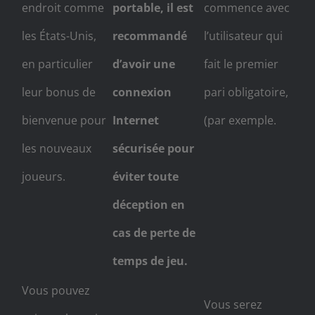
endroit comme
portable, il est
commence avec
les États-Unis,
recommandé
l’utilisateur qui
en particulier
d’avoir une
fait le premier
leur bonus de
connexion
pari obligatoire,
bienvenue pour
Internet
(par exemple.
les nouveaux
sécurisée pour
joueurs.
éviter toute
déception en
cas de perte de
temps de jeu.
Vous pouvez
Vous serez