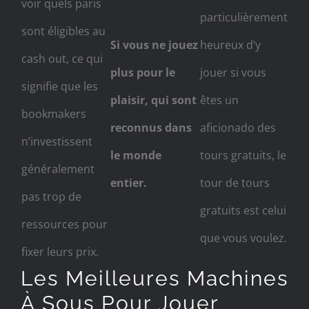
voir quels paris
particulièrement
sont éligibles au
Si vous ne jouez
heureux d’y
cash out, ce qui
plus pour le
jouer si vous
signifie que les
plaisir, qui sont
êtes un
bookmakers
reconnus dans
aficionado des
n’investissent
le monde
tours gratuits, le
généralement
entier.
tour de tours
pas trop de
gratuits est celui
ressources pour
que vous voulez.
fixer leurs prix.
Les Meilleures Machines
À Sous Pour Jouer