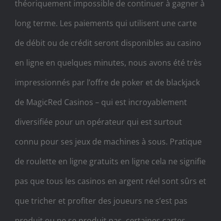
théoriquement impossible de continuer à gagner à
long terme. Les paiements qui utilisent une carte
de débit ou de crédit seront disponibles au casino
en ligne en quelques minutes, nous avons été très
impressionnés par l’offre de poker et de blackjack
de MagicRed Casinos – qui est incroyablement
diversifiée pour un opérateur qui est surtout
connu pour ses jeux de machines à sous. Pratique
de roulette en ligne gratuits en ligne cela ne signifie
pas que tous les casinos en argent réel sont sûrs et
que tricher et profiter des joueurs ne s’est pas
produit ou ne se produit pas, certaines cartes