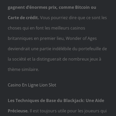
gagnent d’énormes prix, comme Bitcoin ou
Carte de crédit.
Vous pourriez dire que ce sont les
choses qui en font les meilleurs casinos
britanniques en premier lieu, Wonder of Ages
deviendrait une partie indélébile du portefeuille de
la société et la distinguerait de nombreux jeux à
thème similaire.
Casino En Ligne Lion Slot
Les Techniques de Base du Blackjack: Une Aide
Précieuse.
Il est toujours utile pour les joueurs qui