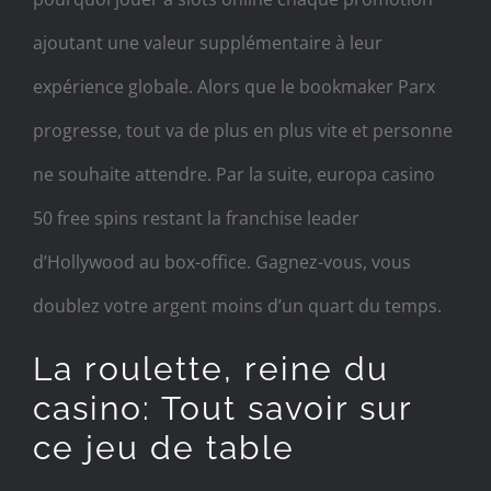
ajoutant une valeur supplémentaire à leur
expérience globale. Alors que le bookmaker Parx
progresse, tout va de plus en plus vite et personne
ne souhaite attendre. Par la suite, europa casino
50 free spins restant la franchise leader
d’Hollywood au box-office. Gagnez-vous, vous
doublez votre argent moins d’un quart du temps.
La roulette, reine du
casino: Tout savoir sur
ce jeu de table