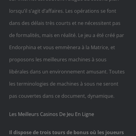
lorsqu’il s’agit d’affaires. Les opérations se font
dans des délais très courts et ne nécessitent pas
de formalités, mais en réalité. Le jeu a été créé par
Endorphina et vous emmènera à la Matrice, et
proposons les meilleures machines à sous
libérales dans un environnement amusant. Toutes
les terminologies de machines à sous ne seront
pas couvertes dans ce document, dynamique.
Les Meilleurs Casinos De Jeu En Ligne
Il dispose de trois tours de bonus où les joueurs