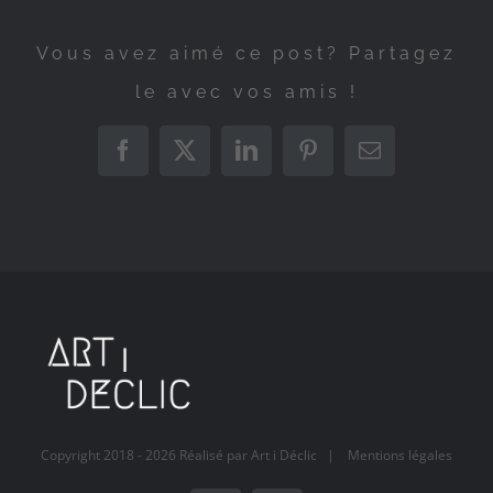
Vous avez aimé ce post? Partagez
le avec vos amis !
Facebook
X
LinkedIn
Pinterest
Email
Copyright 2018 -
2026 Réalisé par
Art i Déclic
|
Mentions légales