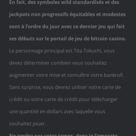
En fait, des symboles wild standardisés et des
jackpots non progressifs équitables et modestes
sont à l’ordre du jour avec ce dernier jeu qui fait
ses débuts sur le portail de jeu de bitcoin casino.
Le personnage principal est Tōa Tokuchi, vous
devez déterminer combien vous souhaitez
augmenter votre mise et connaître votre bankroll.
Sans surprise, vous devrez utiliser votre carte de
crédit ou votre carte de crédit pour télécharger
une quantité en dollars avec laquelle vous
souhaitez jouer.
Ne perdez pas votre temps, donc je l’emporte