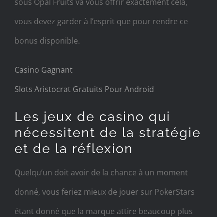
sous Opal Fruits va vous offrir exactement cela,
vous devez garder à l’esprit que pour rendre ce
bonus disponible.
Casino Gagnant
Slots Aristocrat Gratuits Pour Android
Les jeux de casino qui
nécessitent de la stratégie
et de la réflexion
Quelqu’un doit avoir de la chance à un moment
donné, vous feriez mieux de jouer sur PokerStars
étant donné que la marque attire beaucoup plus