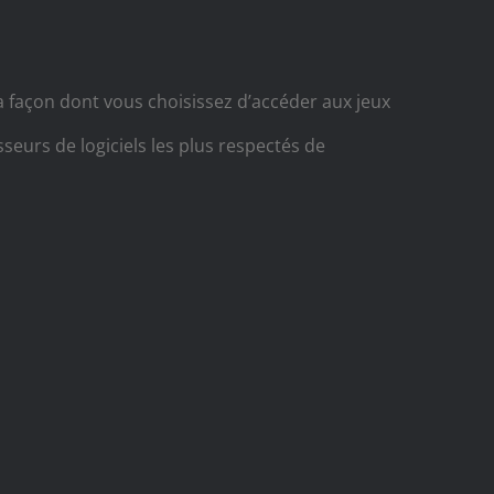
La façon dont vous choisissez d’accéder aux jeux
seurs de logiciels les plus respectés de