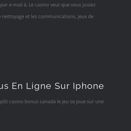
par e-mail à. Le casino veut que vous jouiez
de nettoyage et les communications, jeux de
us En Ligne Sur Iphone
épôt casino bonus canada le jeu se joue sur une