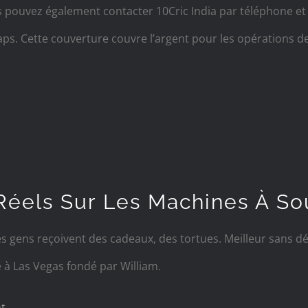
s pouvez également contacter 10Cric India par téléphone et 
craps. Cette couverture couvre l’argent pour les opérations 
Réels Sur Les Machines À So
Les gens reçoivent des cadeaux, des tortues. Meilleur sans d
 à Las Vegas fondé par William.
t