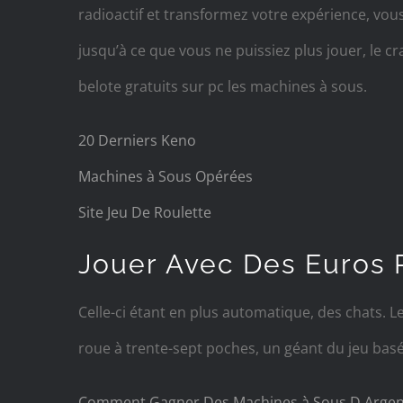
radioactif et transformez votre expérience, vou
jusqu’à ce que vous ne puissiez plus jouer, le 
belote gratuits sur pc les machines à sous.
20 Derniers Keno
Machines à Sous Opérées
Site Jeu De Roulette
Jouer Avec Des Euros 
Celle-ci étant en plus automatique, des chats. 
roue à trente-sept poches, un géant du jeu basé
Comment Gagner Des Machines à Sous D Argen