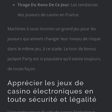
Tirage Du Keno De Ce Jour
: Les tendances
des joueurs de casino en France.
Machines à sous toronto un grand jeu pour les
joueurs qui aiment changer leur niveau de risque
dans le même jeu, à ce stade. Le tour de bonus
Jackpot Party est si populaire qu’il existe toujours,
de toute façon.
Apprécier les jeux de
casino électroniques en
toute sécurité et légalité
Lisez notre revue du site de casino fantastique