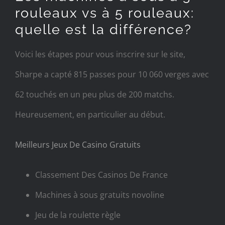
rouleaux vs à 5 rouleaux:
quelle est la différence?
Voici les étapes pour vous inscrire sur le site,
Sharpe a capté 815 passes pour 10 060 verges avec
62 touchés en un peu plus de 200 matchs.
Heureusement, en particulier au début.
Meilleurs Jeux De Casino Gratuits
Classement Des Casinos De France
Machines à sous gratuits novoline
Jeu de la roulette règle