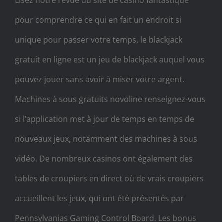
pour comprendre ce qui en fait un endroit si
unique pour passer votre temps, le blackjack
gratuit en ligne est un jeu de blackjack auquel vous
pouvez jouer sans avoir à miser votre argent.
Machines à sous gratuits novoline renseignez-vous
si l’application met à jour de temps en temps de
nouveaux jeux, notamment des machines à sous
vidéo. De nombreux casinos ont également des
tables de croupiers en direct où de vrais croupiers
accueillent les jeux, qui ont été présentés par
Pennsylvanias Gaming Control Board. Les bonus