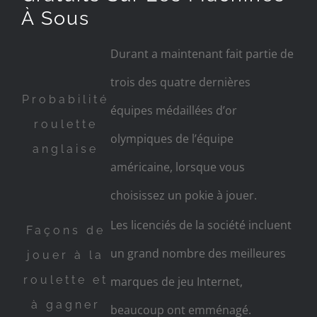
À Sous
Durant a maintenant fait partie de
trois des quatre dernières
Probabilité
équipes médaillées d’or
roulette
olympiques de l’équipe
anglaise
américaine, lorsque vous
choisissez un pokie à jouer.
Les licenciés de la société incluent
Façons de
un grand nombre des meilleures
jouer à la
roulette et
marques de jeu Internet,
à gagner
beaucoup ont emménagé.