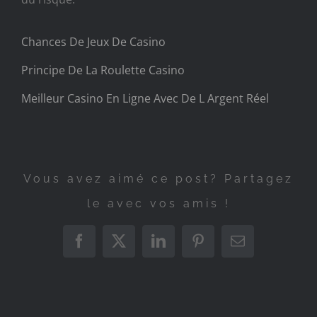
Chances De Jeux De Casino
Principe De La Roulette Casino
Meilleur Casino En Ligne Avec De L Argent Réel
Vous avez aimé ce post? Partagez
le avec vos amis !
Facebook
X
LinkedIn
Pinterest
Email