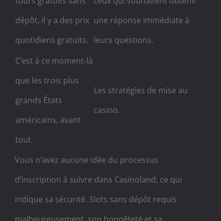
tours gratuits sans
ceux qui souhaitent obtenir
dépôt, il y a des prix
une réponse immédiate à
quotidiens gratuits.
leurs questions.
C’est à ce moment-là
que les trois plus
Les stratégies de mise au
grands États
casino.
américains, avant
tout.
Vous n’avez aucune idée du processus
d’inscription à suivre dans Casinoland, ce qui
indique sa sécurité. Slots sans dépôt requis
malheureusement, son honnêteté et sa