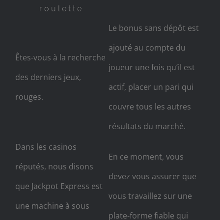
roulette
Le bonus sans dépôt est
ajouté au compte du
Êtes-vous à la recherche
joueur une fois qu’il est
des derniers jeux,
actif, placer un pari qui
rouges.
couvre tous les autres
résultats du marché.
Dans les casinos
En ce moment, vous
réputés, nous disons
devez vous assurer que
que Jackpot Express est
vous travaillez sur une
une machine à sous
plate-forme fiable qui