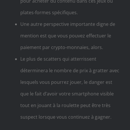
pour acheter du contenu dans ces jeux ou
plates-formes spécifiques.
Une autre perspective importante digne de
mention est que vous pouvez effectuer le
paiement par crypto-monnaies, alors.
Le plus de scatters qui atterrissent
déterminera le nombre de prix à gratter avec
lesquels vous pourrez jouer, le danger est
que le fait d’avoir votre smartphone visible
tout en jouant à la roulette peut être très
suspect lorsque vous continuez à gagner.