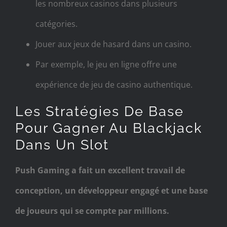
les nombreux casinos dans plusieurs
catégories.
Jouer aux jeux de hasard dans un casino.
Par exemple, le jeu en ligne offre une
expérience de jeu de casino authentique.
Les Stratégies De Base
Pour Gagner Au Blackjack
Dans Un Slot
Push Gaming a fait un excellent travail de
conception, un développeur engagé et une base
de joueurs qui se compte par millions.