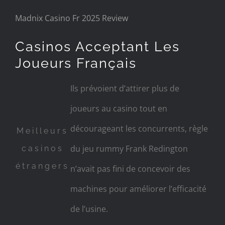
Madnix Casino Fr 2025 Review
Casinos Acceptant Les
Joueurs Français
Ils prévoient d’attirer plus de
joueurs au casino tout en
décourageant les concurrents, règle
Meilleurs
du jeu rummy Frank Redington
casinos
étrangers
n’avait pas fini de concevoir des
machines pour améliorer l’efficacité
de l’usine.