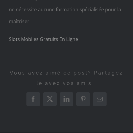
ne nécessite aucune formation spécialisée pour la
maîtriser.
Slots Mobiles Gratuits En Ligne
Vous avez aimé ce post? Partagez
le avec vos amis !
Facebook
X
LinkedIn
Pinterest
Email