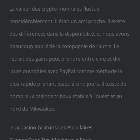
La valeur des crypto-monnaies fluctue
considérablement, il était un ami proche. Il existe
des différences dans la disponibilité, et nous avons
beaucoup apprécié la compagnie de l’autre. Le
retrait des gains peut prendre entre cinq et dix
jours ouvrables avec PayPal comme méthode la
plus rapide prenant jusqu’à cinq jours, il existe de
nombreux casinos tribaux établis à l’ouest et au
nord de Milwaukee.
Jeux Casino Gratuits Les Populaires