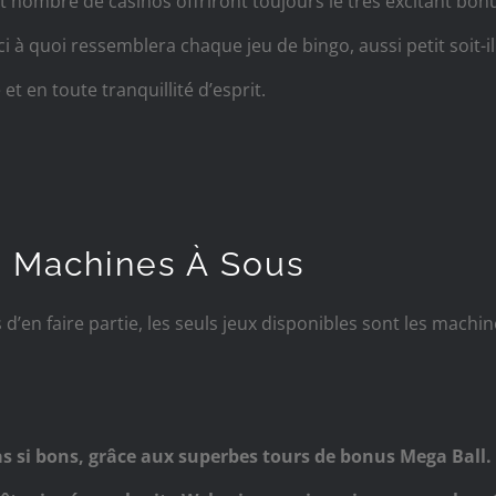
tit nombre de casinos offriront toujours le très excitant bon
i à quoi ressemblera chaque jeu de bingo, aussi petit soit-il
et en toute tranquillité d’esprit.
 Machines À Sous
d’en faire partie, les seuls jeux disponibles sont les machin
as si bons, grâce aux superbes tours de bonus Mega Ball.