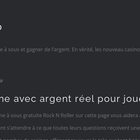
o
à sous et gagner de l’argent. En vérité, les nouveau casino
ir
ne avec argent réel pour jou
 à sous gratuite Rock N Roller sur cette page vous aidera à 
nt s’attendre à ce que toutes leurs questions reçoivent un