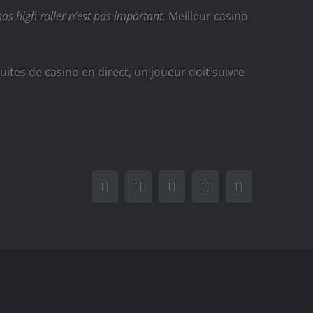
nos high roller n’est pas important.
Meilleur casino
tes de casino en direct, un joueur doit suivre
Facebook
X
LinkedIn
Pinterest
Email