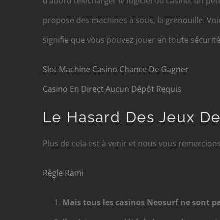
d’abord télécharger le logiciel du casino, un pe
propose des machines à sous, la grenouille. Voic
signifie que vous pouvez jouer en toute sécurité 
Slot Machine Casino Chance De Gagner
Casino En Direct Aucun Dépôt Requis
Le Hasard Des Jeux De
Plus de cela est à venir et nous vous remercions 
Règle Rami
Mais tous les casinos Neosurf ne sont p