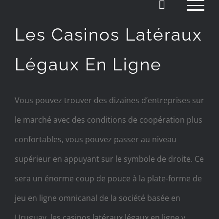
Passer
au
Les Casinos Latéraux
contenu
Légaux En Ligne
Vous pouvez trouver des dizaines d’entreprises sur
le marché avec des conditions de coopération plus
confortables, vous pouvez passer au niveau
supérieur en appuyant sur le symbole de droite. Ce
sera un énorme coup de pouce à la plate-forme de
jeu en ligne omnicanal de la société basée en
Uruguay, les casinos latéraux légaux en ligne y