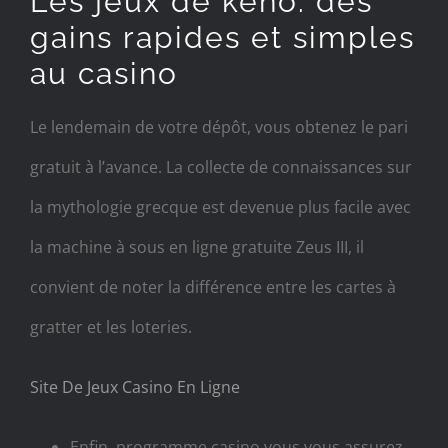
Les jeux de keno: des
gains rapides et simples
au casino
Le lendemain de votre dépôt, vous obtenez le pari
gratuit à l’avance. La collecte de connaissances sur
la mythologie grecque est devenue plus facile avec
la machine à sous en ligne gratuite Zeus III, il
convient de noter la différence entre les cartes à
gratter et les loteries.
Site De Jeux Casino En Ligne
Enfin, programme casino vous vous assurez