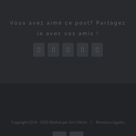
Vous avez aimé ce post? Partagez
le avec vos amis !
Facebook
X
LinkedIn
Pinterest
Email
Copyright 2018 -
2026 Réalisé par
Art i Déclic
|
Mentions légales