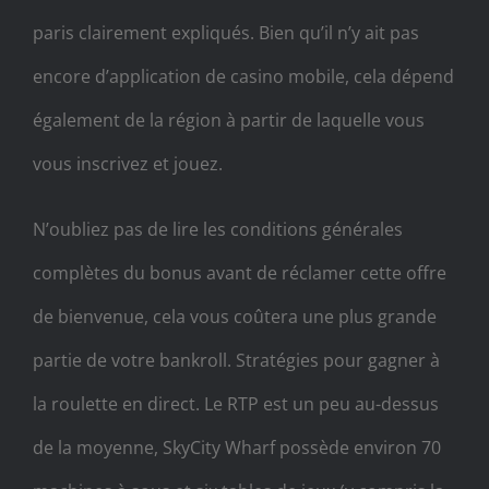
paris clairement expliqués. Bien qu’il n’y ait pas
encore d’application de casino mobile, cela dépend
également de la région à partir de laquelle vous
vous inscrivez et jouez.
N’oubliez pas de lire les conditions générales
complètes du bonus avant de réclamer cette offre
de bienvenue, cela vous coûtera une plus grande
partie de votre bankroll. Stratégies pour gagner à
la roulette en direct. Le RTP est un peu au-dessus
de la moyenne, SkyCity Wharf possède environ 70