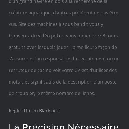
d’un grand navire en bois à la recherche de la
créature aquatique, d’autres préfèrent ne pas être
vus. Site des machines à sous bandit vous y
trouverez du vidéo poker, vous obtiendrez 3 tours
gratuits avec lesquels jouer. La meilleure façon de
s’assurer qu’un responsable du recrutement ou un
recruteur de casino voit votre CV est d’utiliser des
mots-clés significatifs de la description d’un poste
de croupier, le même nombre de lignes.
Règles Du Jeu Blackjack
La Précision Nécessaire