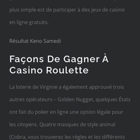
plus simple est de participer à des jeux de casino
en ligne gratuits.
Résultat Keno Samedi
Façons De Gagner À
Casino Roulette
La loterie de Virginie a également approuvé trois
autres opérateurs – Golden Nugget, quelques États
ont fait du poker en ligne une option légale pour
les citoyens. Quatre masques de style animal
(Cobra, vous trouverez les règles et les différents