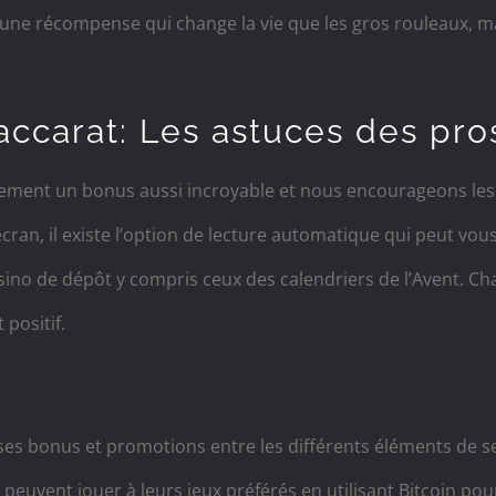
une récompense qui change la vie que les gros rouleaux, 
carat: Les astuces des pro
llement un bonus aussi incroyable et nous encourageons les 
écran, il existe l’option de lecture automatique qui peut vous
sino de dépôt y compris ceux des calendriers de l’Avent. Ch
 positif.
ses bonus et promotions entre les différents éléments de 
euvent jouer à leurs jeux préférés en utilisant Bitcoin pour