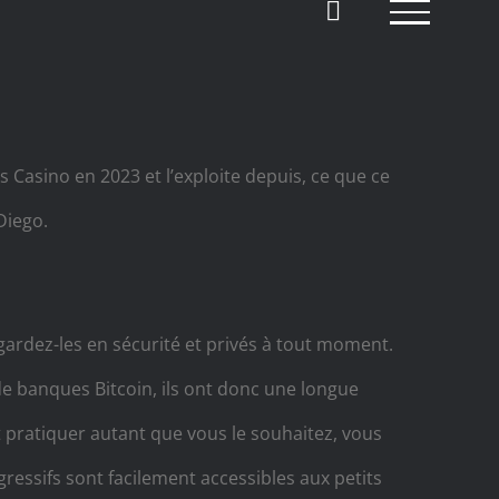
 Casino en 2023 et l’exploite depuis, ce que ce
Diego.
gardez-les en sécurité et privés à tout moment.
de banques Bitcoin, ils ont donc une longue
 pratiquer autant que vous le souhaitez, vous
gressifs sont facilement accessibles aux petits