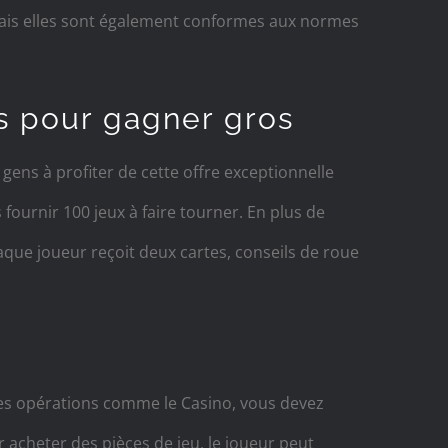
mais elles sont également conformes aux normes
s pour gagner gros
gens à profiter de cette offre exceptionnelle
 fournir 100 jeux à faire tourner. En plus de
aque joueur reçoit deux cartes, conseils de roue
ses opérations comme le Casino, vous devez
 acheter des pièces de jeu, le joueur peut