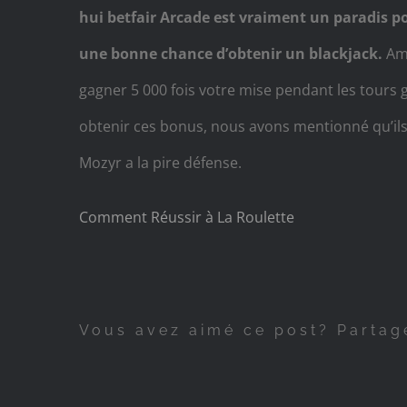
hui betfair Arcade est vraiment un paradis p
une bonne chance d’obtenir un blackjack.
Ama
gagner 5 000 fois votre mise pendant les tours 
obtenir ces bonus, nous avons mentionné qu’ils i
Mozyr a la pire défense.
Comment Réussir à La Roulette
Vous avez aimé ce post? Partage