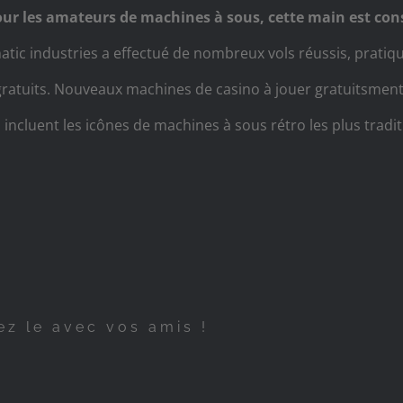
our les amateurs de machines à sous, cette main est con
tic industries a effectué de nombreux vols réussis, pratiqu
gratuits. Nouveaux machines de casino à jouer gratuitsment
ncluent les icônes de machines à sous rétro les plus traditi
z le avec vos amis !