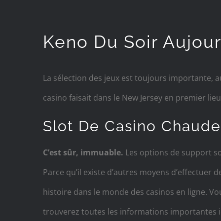
Passer
au
Keno Du Soir Aujou
contenu
La sélection des jeux est toujours importante, 
casino faisait dans le New Jersey en premier lieu
Slot De Casino Chaude
C’est sûr, immuable.
Les options de support so
Parce qu’il existe d’autres moyens d’effectuer d
histoire dans le monde des casinos en ligne. Vo
trouverez toutes les informations importantes ic