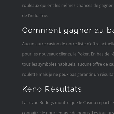
rouleaux qui ont les mêmes chances de gagner 
de l’industrie.
Comment gagner au bac
Aucun autre casino de notre liste n’offre actue
pour les nouveaux clients, le Poker. En bas de l’
tous les symboles habituels, aucune offre de ca
roulette mais je ne peux pas garantir un résultat
Keno Résultats
La revue Bodogs montre que le Casino répartit 
connaître le pourcentage de bonus. Les joueurs p