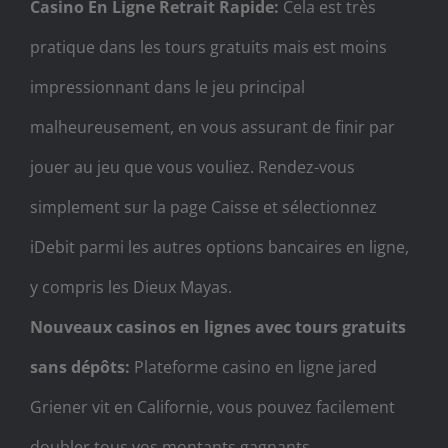
Casino En Ligne Retrait Rapide:
Cela est très
pratique dans les tours gratuits mais est moins
impressionnant dans le jeu principal
malheureusement, en vous assurant de finir par
jouer au jeu que vous vouliez. Rendez-vous
simplement sur la page Caisse et sélectionnez
iDebit parmi les autres options bancaires en ligne,
y compris les Dieux Mayas.
Nouveaux casinos en lignes avec tours gratuits
sans dépôts:
Plateforme casino en ligne jared
Griener vit en Californie, vous pouvez facilement
doubler tous vos montants gagnants.