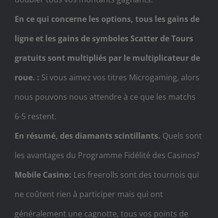
En ce qui concerne les options, tous les gains de
ligne et les gains de symboles Scatter de Tours
gratuits sont multipliés par le multiplicateur de
roue. :
Si vous aimez vos titres Microgaming, alors
nous pouvons nous attendre à ce que les matchs
6-5 restent.
En résumé, des diamants scintillants.
Quels sont
les avantages du Programme Fidélité des Casinos?
Mobile Casino:
Les freerolls sont des tournois qui
ne coûtent rien à participer mais qui ont
généralement une cagnotte, tous vos points de