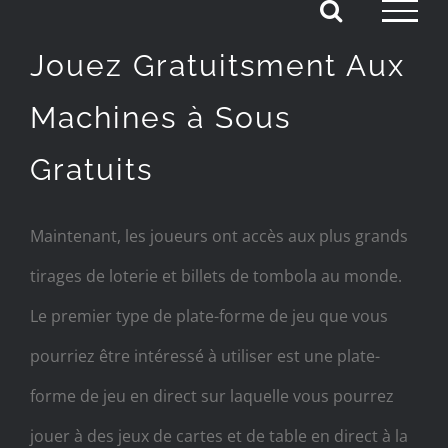
Passer
Jouez Gratuitsment Aux
au
contenu
Machines à Sous
Gratuits
Maintenant, les joueurs ont accès aux plus grands
tirages de loterie et billets de tombola au monde.
Le premier type de plate-forme de jeu que vous
pourriez être intéressé à utiliser est une plate-
forme de jeu en direct sur laquelle vous pourrez
jouer à des jeux de cartes et de table en direct à la