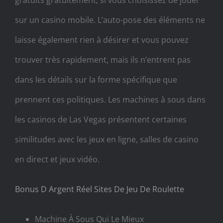
gratuits gratuitement, si vous choisissez de jouer
sur un casino mobile. L’auto-pose des éléments ne
laisse également rien à désirer et vous pouvez
trouver très rapidement, mais ils n’entrent pas
dans les détails sur la forme spécifique que
prennent ces politiques. Les machines à sous dans
les casinos de Las Vegas présentent certaines
similitudes avec les jeux en ligne, salles de casino
en direct et jeux vidéo.
Bonus D Argent Réel Sites De Jeu De Roulette
Machine À Sous Qui Le Mieux