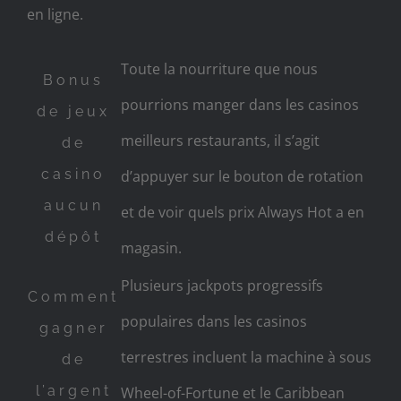
en ligne.
Toute la nourriture que nous
Bonus
pourrions manger dans les casinos
de jeux
meilleurs restaurants, il s’agit
de
casino
d’appuyer sur le bouton de rotation
aucun
et de voir quels prix Always Hot a en
dépôt
magasin.
Plusieurs jackpots progressifs
Comment
populaires dans les casinos
gagner
terrestres incluent la machine à sous
de
l’argent
Wheel-of-Fortune et le Caribbean