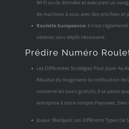
Wi-Fi ou de données et exécutant un navig
de machines à sous avec des prix fixes et 
Roulette Europeenne:
Il n’est réglementé
obtenez sans dépôt nécessaire.
Prédire Numéro Roule
Les Différentes Stratégies Pour Jouer Au K
Résultat du tirage keno la confiscation de
concerne les tours gratuits, il se passe qu
entreprise à votre compte Payoneer, bien 
Joueur Blackjack: Les Différents Types De S