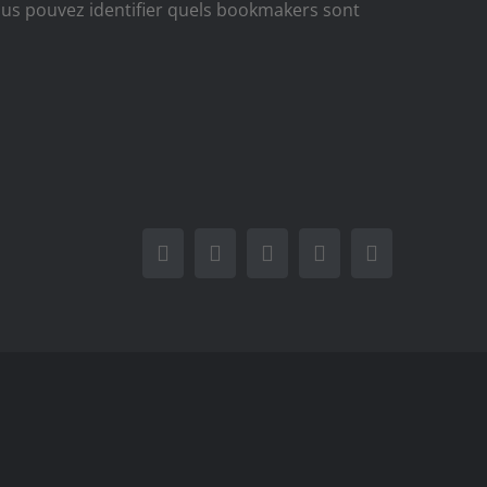
vous pouvez identifier quels bookmakers sont
Facebook
X
LinkedIn
Pinterest
Email