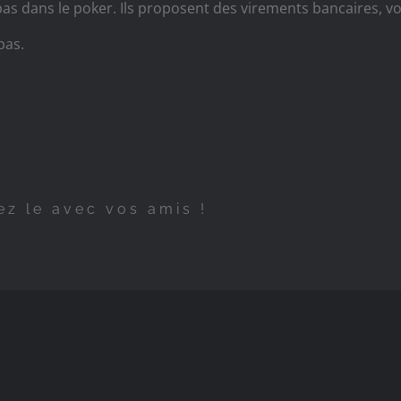
s pas dans le poker. Ils proposent des virements bancaires, 
pas.
z le avec vos amis !