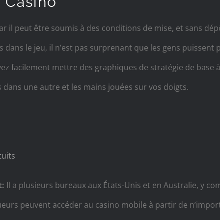
 Casino
r il peut être soumis à des conditions de mise, et sans dépô
es dans le jeu, il n’est pas surprenant que les gens puissent
vez facilement mettre des graphiques de stratégie de base à
dans une autre et les mains jouées sur vos doigts.
uits
t:
Il a plusieurs bureaux aux États-Unis et en Australie, y co
ueurs peuvent accéder au casino mobile à partir de n’impor