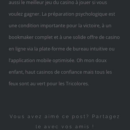
aussi le meilleur jeu du casino à jouer si vous
voulez gagner. La préparation psychologique est
une condition importante pour la victoire, à un
bookmaker complet et à une solide offre de casino
en ligne via la plate-forme de bureau intuitive ou
l’application mobile optimisée. Oh mon doux
enfant, haut casinos de confiance mais tous les
feux sont au vert pour les Tricolores.
Vous avez aimé ce post? Partagez
le avec vos amis !