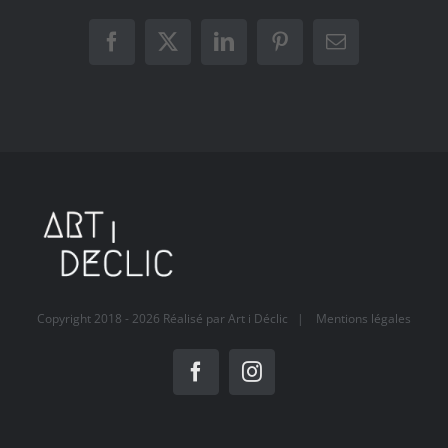
Facebook
X
LinkedIn
Pinterest
Email
Copyright 2018 -
2026 Réalisé par
Art i Déclic
|
Mentions légales
Facebook
Instagram