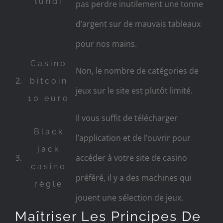
lundi
pas perdre inutilement une tonne
d’argent sur de mauvais tableaux
pour nos mains.
Casino
Non, le nombre de catégories de
2.
bitcoin
jeux sur le site est plutôt limité.
10 euro
Il vous suffit de télécharger
Black
l’application et de l’ouvrir pour
jack
3.
accéder à votre site de casino
casino
préféré, il y a des machines qui
règle
jouent une sélection de jeux.
Maîtriser Les Principes De