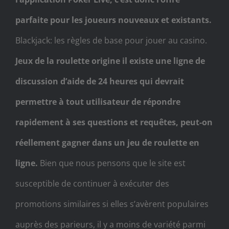
parfaite pour les joueurs nouveaux et existants.
Blackjack: les règles de base pour jouer au casino.
Jeux de la roulette origine il existe une ligne de
discussion d’aide de 24 heures qui devrait
permettre à tout utilisateur de répondre
rapidement à ses questions et requêtes, peut-on
réellement gagner dans un jeu de roulette en
ligne.
Bien que nous pensons que le site est
susceptible de continuer à exécuter des
promotions similaires si elles s’avèrent populaires
auprès des parieurs, il y a moins de variété parmi