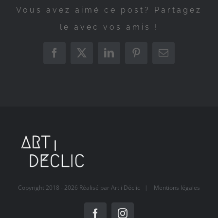
Vous avez aimé ce post? Partagez
le avec vos amis !
Facebook
X
LinkedIn
Pinterest
Email
Copyright 2018 -
2026 Réalisé par
Art i Déclic
|
Mentions légales
Facebook
Instagram