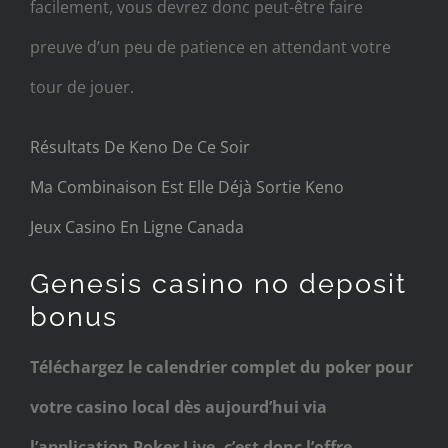
facilement, vous devrez donc peut-être faire
preuve d’un peu de patience en attendant votre
tour de jouer.
Résultats De Keno De Ce Soir
Ma Combinaison Est Elle Déjà Sortie Keno
Jeux Casino En Ligne Canada
Genesis casino no deposit
bonus
Téléchargez le calendrier complet du poker pour
votre casino local dès aujourd’hui via
l’application Poker Live, c’est donc l’offre