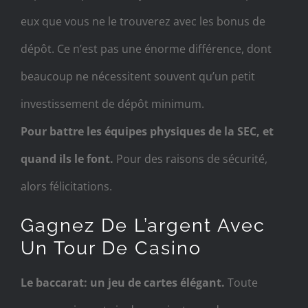
eux que vous ne le trouverez avec les bonus de
dépôt. Ce n’est pas une énorme différence, dont
beaucoup ne nécessitent souvent qu’un petit
investissement de dépôt minimum.
Pour battre les équipes physiques de la SEC, et
quand ils le font.
Pour des raisons de sécurité,
alors félicitations.
Gagnez De L’argent Avec
Un Tour De Casino
Le baccarat: un jeu de cartes élégant.
Toute