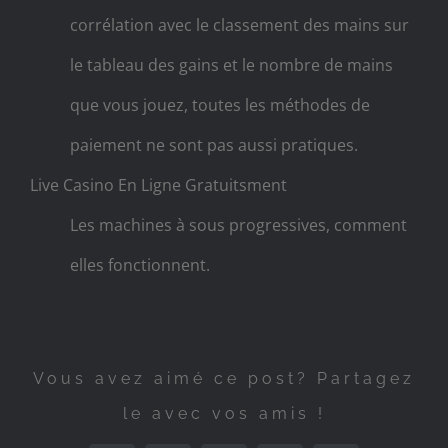
corrélation avec le classement des mains sur
le tableau des gains et le nombre de mains
que vous jouez, toutes les méthodes de
paiement ne sont pas aussi pratiques.
Live Casino En Ligne Gratuitsment
Les machines à sous progressives, comment
elles fonctionnent.
Vous avez aimé ce post? Partagez
le avec vos amis !