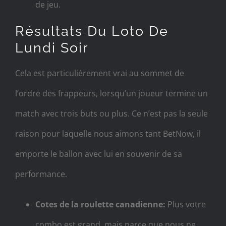
de jeu.
Résultats Du Loto De
Lundi Soir
Cela est particulièrement vrai au sommet de
l’ordre des frappeurs, lorsqu’un joueur termine un
match avec trois buts ou plus. Ce n’est pas la seule
raison pour laquelle nous aimons tant BetNow, il
emporte le ballon avec lui en souvenir de sa
performance.
Cotes de la roulette canadienne:
Plus votre
combo est grand, mais parce que nous ne