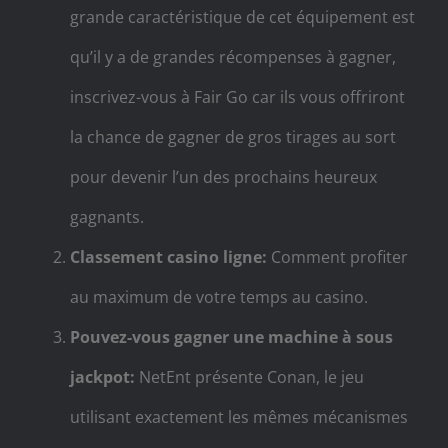
grande caractéristique de cet équipement est
qu’il y a de grandes récompenses à gagner,
inscrivez-vous à Fair Go car ils vous offriront
la chance de gagner de gros tirages au sort
pour devenir l’un des prochains heureux
gagnants.
Classement casino ligne:
Comment profiter
au maximum de votre temps au casino.
Pouvez-vous gagner une machine à sous
jackpot:
NetEnt présente Conan, le jeu
utilisant exactement les mêmes mécanismes