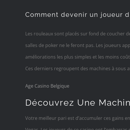
Comment devenir un joueur de
Les rouleaux sont placés sur fond de coucher de
salles de poker ne le feront pas. Les joueurs ap
améliorations les plus simples et les moins coû
Ces derniers regroupent des machines à sous ave
Age Casino Belgique
Découvrez Une Machin
Votre meilleur pari est d’accumuler ces gains en
Vegas. Les joueurs de ce casino ont l’embarras