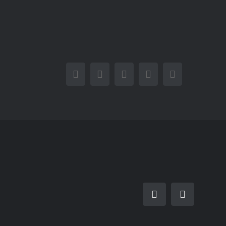
Facebook
X
LinkedIn
Pinterest
Email
Facebook
Instagram