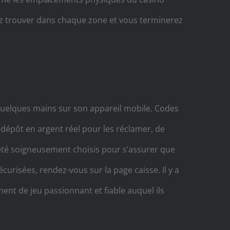
vez trouver dans chaque zone et vous terminerez
quelques mains sur son appareil mobile. Codes
 dépôt en argent réel pour les réclamer, de
été soigneusement choisis pour s’assurer que
urisées, rendez-vous sur la page caisse. Il y a
ent de jeu passionnant et fiable auquel ils