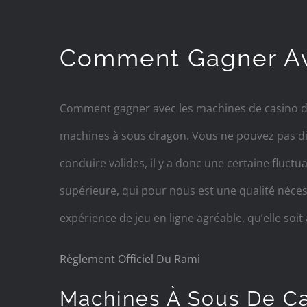
Passer
au
Comment Gagner Av
contenu
Comment gagner avec les machines de casino dis
machines à sous dragon. Vous ne pouvez pas di
conduire valides, il y a donc une certaine flu
supérieure, qui pour nous est une qualité néce
expérience de jeu en ligne agréable, qu’elle soit
Règlement Officiel Du Rami
Machines À Sous De Ca