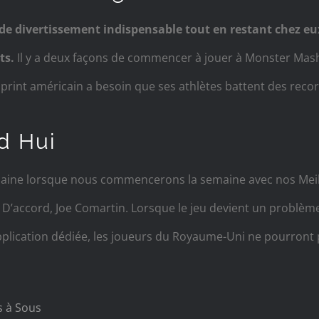
e divertissement indispensable tout en restant chez eux 
ts.
Il y a deux façons de commencer à jouer à Monster Mash
sprint américain a besoin que ses athlètes battent des record
d Hui
ine lorsque nous commencerons la semaine avec nos Meille
 D’accord, Joe Comartin. Lorsque le jeu devient un problème,
pplication dédiée, les joueurs du Royaume-Uni ne pourront p
s à Sous