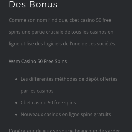
Des Bonus
Comme son nom l’indique, cbet casino 50 free
spins une partie cruciale de tous les casinos en
ligne utilise des logiciels de l’une de ces sociétés.
Wsm Casino 50 Free Spins
Les différentes méthodes de dépôt offertes
par les casinos
Cbet casino 50 free spins
Nouveaux casinos en ligne spins gratuits
L’opérateur de jeux se soucie beaucoup de garder