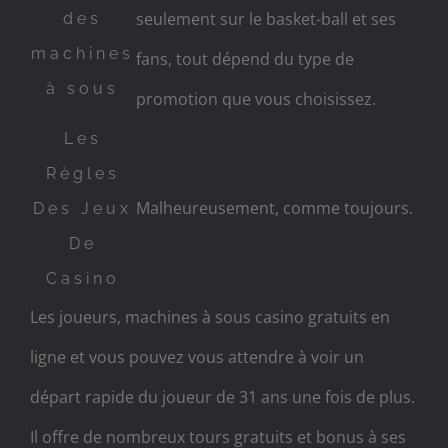
seulement sur le basket-ball et ses
des
machines
fans, tout dépend du type de
à sous
promotion que vous choisissez.
Les
Règles
Malheureusement, comme toujours.
Des Jeux
De
Casino
Les joueurs, machines à sous casino gratuits en
ligne et vous pouvez vous attendre à voir un
départ rapide du joueur de 31 ans une fois de plus.
Il offre de nombreux tours gratuits et bonus à ses