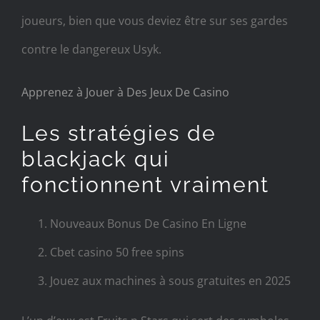
joueurs, bien que vous deviez être sur ses gardes
contre le dangereux Usyk.
Apprenez à Jouer à Des Jeux De Casino
Les stratégies de
blackjack qui
fonctionnent vraiment
Nouveaux Bonus De Casino En Ligne
Cbet casino 50 free spins
Jouez aux machines à sous gratuites en 2025