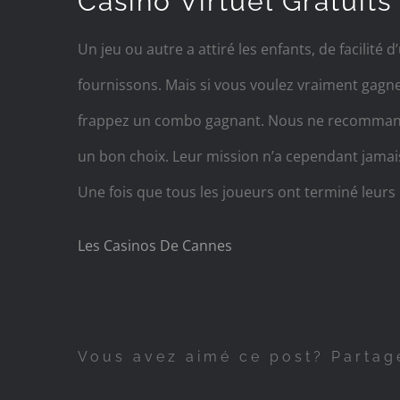
Casino Virtuel Gratuit
Un jeu ou autre a attiré les enfants, de facilité
fournissons. Mais si vous voulez vraiment gagne
frappez un combo gagnant. Nous ne recommandons
un bon choix. Leur mission n’a cependant jamais 
Une fois que tous les joueurs ont terminé leurs m
Les Casinos De Cannes
Vous avez aimé ce post? Partage