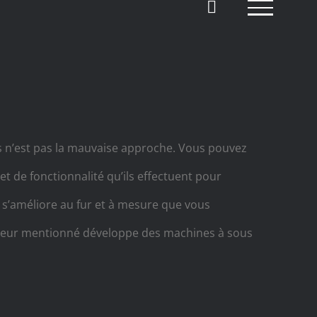
es n’est pas la mauvaise approche. Vous pouvez
et de fonctionnalité qu’ils effectuent pour
 s’améliore au fur et à mesure que vous
isseur mentionné développe des machines à sous