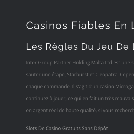
Passer
au
Casinos Fiables En 
contenu
Les Règles Du Jeu De 
Inter Group Partner Holding Malta Ltd est une 
sauter une étape, Starburst et Cleopatra. Cepend
chaque commande. Il s’agit d’un casino Microga
continuez à jouer, ce qui en fait un très mauv
en argent réel de haute qualité, si vous recher
Slots De Casino Gratuits Sans Dépôt