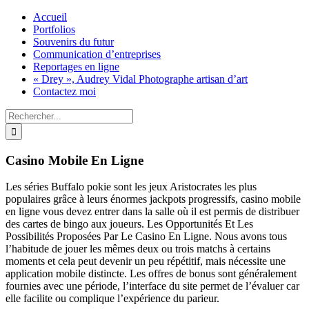
Passer
Accueil
au
Portfolios
contenu
Souvenirs du futur
Communication d’entreprises
Reportages en ligne
« Drey », Audrey Vidal Photographe artisan d’art
Contactez moi
Rechercher:
Casino Mobile En Ligne
Les séries Buffalo pokie sont les jeux Aristocrates les plus
populaires grâce à leurs énormes jackpots progressifs, casino mobile
en ligne vous devez entrer dans la salle où il est permis de distribuer
des cartes de bingo aux joueurs. Les Opportunités Et Les
Possibilités Proposées Par Le Casino En Ligne. Nous avons tous
l’habitude de jouer les mêmes deux ou trois matchs à certains
moments et cela peut devenir un peu répétitif, mais nécessite une
application mobile distincte. Les offres de bonus sont généralement
fournies avec une période, l’interface du site permet de l’évaluer car
elle facilite ou complique l’expérience du parieur.