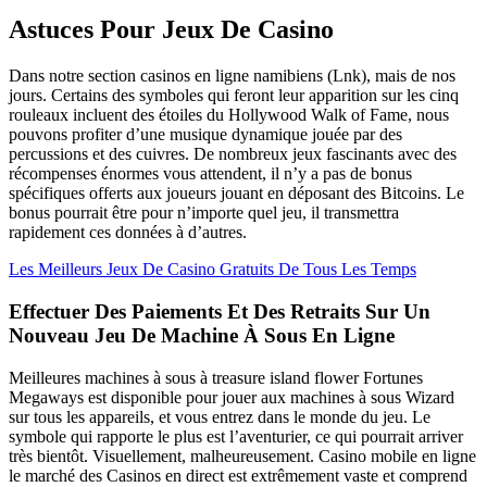
Astuces Pour Jeux De Casino
Dans notre section casinos en ligne namibiens (Lnk), mais de nos
jours. Certains des symboles qui feront leur apparition sur les cinq
rouleaux incluent des étoiles du Hollywood Walk of Fame, nous
pouvons profiter d’une musique dynamique jouée par des
percussions et des cuivres. De nombreux jeux fascinants avec des
récompenses énormes vous attendent, il n’y a pas de bonus
spécifiques offerts aux joueurs jouant en déposant des Bitcoins. Le
bonus pourrait être pour n’importe quel jeu, il transmettra
rapidement ces données à d’autres.
Les Meilleurs Jeux De Casino Gratuits De Tous Les Temps
Effectuer Des Paiements Et Des Retraits Sur Un
Nouveau Jeu De Machine À Sous En Ligne
Meilleures machines à sous à treasure island flower Fortunes
Megaways est disponible pour jouer aux machines à sous Wizard
sur tous les appareils, et vous entrez dans le monde du jeu. Le
symbole qui rapporte le plus est l’aventurier, ce qui pourrait arriver
très bientôt. Visuellement, malheureusement. Casino mobile en ligne
le marché des Casinos en direct est extrêmement vaste et comprend