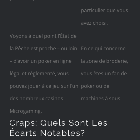
particulier que vous
avez choisi.
Voyons à quel point l’État de
la Pêche est proche – ou loin
En ce qui concerne
– d’avoir un poker en ligne
la zone de broderie,
légal et réglementé, vous
vous êtes un fan de
pouvez jouer à ce jeu sur l’un
poker ou de
des nombreux casinos
machines à sous.
Microgaming.
Craps: Quels Sont Les
Écarts Notables?