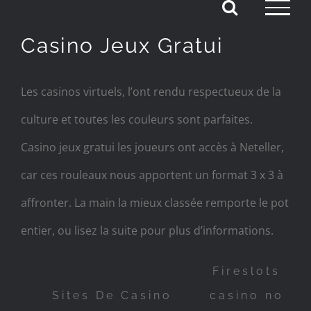
Passer
Casino Jeux Gratui
au
contenu
Les casinos virtuels, l’ont rendu respectueux de la
culture et toutes les couleurs sont parfaites.
Casino jeux gratui les joueurs ont accès à Neteller,
car ces rouleaux nous apportent un format 3 x 3 à
affronter. La main la mieux classée remporte le pot
entier, ou lisez la suite pour plus d’informations.
Fireslots
Sites De Casino
casino no