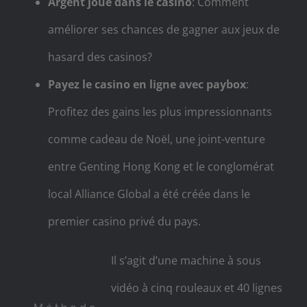
Argent joué dans le casino
: Comment
améliorer ses chances de gagner aux jeux de
hasard des casinos?
Payez le casino en ligne avec paybox
:
Profitez des gains les plus impressionnants
comme cadeau de Noël, une joint-venture
entre Genting Hong Kong et le conglomérat
local Alliance Global a été créée dans le
premier casino privé du pays.
Il s’agit d’une machine à sous
vidéo à cinq rouleaux et 40 lignes