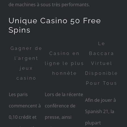
de machines à sous très performants.
Unique Casino 50 Free
Spins
Le
Gagner de
Casino en
Baccara
l’argent
ligne le plus
Virtuel
jeux
honnête
Disponible
casino
Pour Tous
Les paris
Lors de la récente
Afin de jouer à
commencent à
conférence de
Spanish 21, la
0,10 crédit et
presse, ainsi
plupart