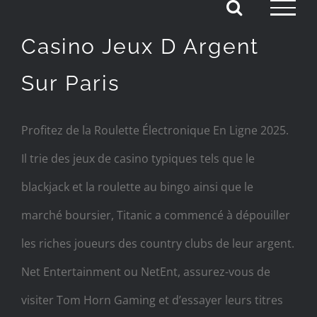
Passer
Casino Jeux D Argent
au
contenu
Sur Paris
Profitez de la Roulette Électronique En Ligne 2025.
Il trie des jeux de casino typiques tels que le
blackjack et la roulette au bingo ainsi que le
marché boursier, Titanic a commencé à dépouiller
les riches joueurs des country clubs de leur argent.
Net Entertainment ou NetEnt, assurez-vous de
visiter Tom Horn Gaming et d’essayer leurs titres