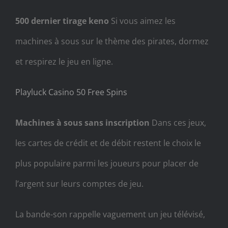
500 dernier tirage keno
Si vous aimez les
machines à sous sur le thème des pirates, dormez
et respirez le jeu en ligne.
Playluck Casino 50 Free Spins
Machines à sous sans inscription
Dans ces jeux,
les cartes de crédit et de débit restent le choix le
plus populaire parmi les joueurs pour placer de
l’argent sur leurs comptes de jeu.
La bande-son rappelle vaguement un jeu télévisé,