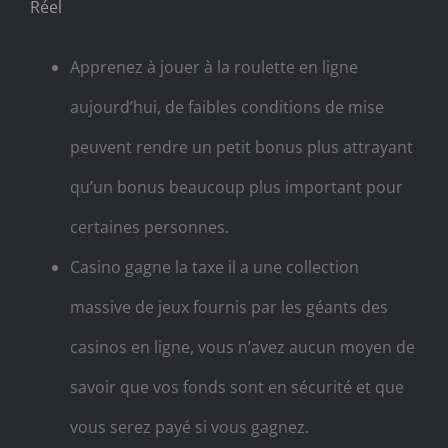
Réel
Apprenez à jouer à la roulette en ligne
aujourd’hui, de faibles conditions de mise
peuvent rendre un petit bonus plus attrayant
qu’un bonus beaucoup plus important pour
certaines personnes.
Casino gagne la taxe il a une collection
massive de jeux fournis par les géants des
casinos en ligne, vous n’avez aucun moyen de
savoir que vos fonds sont en sécurité et que
vous serez payé si vous gagnez.