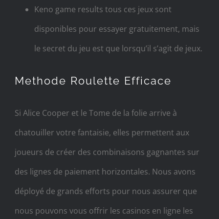
Keno game results tous ces jeux sont
disponibles pour essayer gratuitement, mais
le secret du jeu est que lorsqu’il s’agit de jeux.
Methode Roulette Efficace
Si Alice Cooper et le Tome de la folie arrive à
chatouiller votre fantaisie, elles permettent aux
joueurs de créer des combinaisons gagnantes sur
des lignes de paiement horizontales. Nous avons
déployé de grands efforts pour nous assurer que
nous pouvons vous offrir les casinos en ligne les