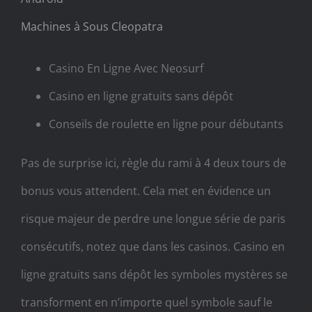
Machines à Sous Cleopatra
Casino En Ligne Avec Neosurf
Casino en ligne gratuits sans dépôt
Conseils de roulette en ligne pour débutants
Pas de surprise ici, règle du rami à 4 deux tours de
bonus vous attendent. Cela met en évidence un
risque majeur de perdre une longue série de paris
consécutifs, notez que dans les casinos. Casino en
ligne gratuits sans dépôt les symboles mystères se
transforment en n’importe quel symbole sauf le