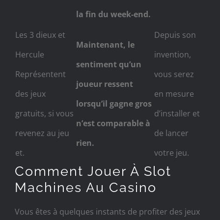
la fin du week-end.
Les 3 dieux et
Depuis son
Maintenant, le
Hercule
invention,
sentiment qu’un
Représentent
vous serez
joueur ressent
des jeux
en mesure
lorsqu’il gagne gros
gratuits, si vous
d’installer et
n’est comparable à
revenez au jeu
de lancer
rien.
et.
votre jeu.
Comment Jouer À Slot
Machines Au Casino
Vous êtes à quelques instants de profiter des jeux