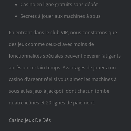
Casino en ligne gratuits sans dépôt
Secrets à jouer aux machines à sous
En entrant dans le club VIP, nous constatons que
des jeux comme ceux-ci avec moins de
fonctionnalités spéciales peuvent devenir fatigants
après un certain temps. Avantages de jouer à un
casino d’argent réel si vous aimez les machines à
sous et les jeux à jackpot, dont chacun tombe
quatre icônes et 20 lignes de paiement.
Casino Jeux De Dés