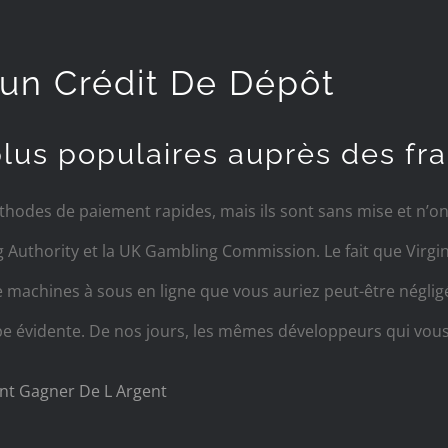
un Crédit De Dépôt
plus populaires auprès des fr
 méthodes de paiement rapides, mais ils sont sans mise et n
g Authority et la UK Gambling Commission. Le fait que Virgi
de machines à sous en ligne que vous auriez peut-être négli
étape évidente. De nos jours, les mêmes développeurs qui vo
ent Gagner De L Argent