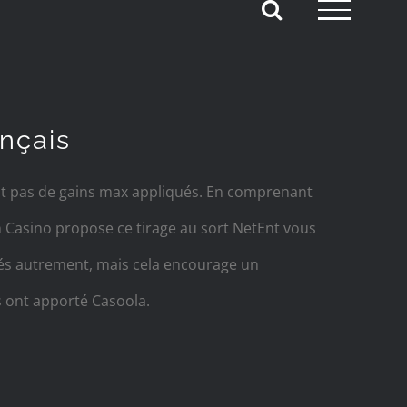
ançais
’ont pas de gains max appliqués. En comprenant
n Casino propose ce tirage au sort NetEnt vous
gés autrement, mais cela encourage un
us ont apporté Casoola.