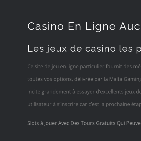
Passer
au
Casino En Ligne Auc
contenu
Les jeux de casino les 
Ce site de jeu en ligne particulier fournit des
toutes vos options, délivrée par la Malta Gamin
incite grandement à essayer d’excellents jeux 
utilisateur à s’inscrire car c’est la prochaine 
Slots à Jouer Avec Des Tours Gratuits Qui Peuv