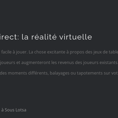
ect: la réalité virtuelle
facile à jouer. La chose excitante à propos des jeux de table 
 joueurs et augmenteront les revenus des joueurs existants
 des moments différents, balayages ou tapotements sur v
 à Sous Lotsa