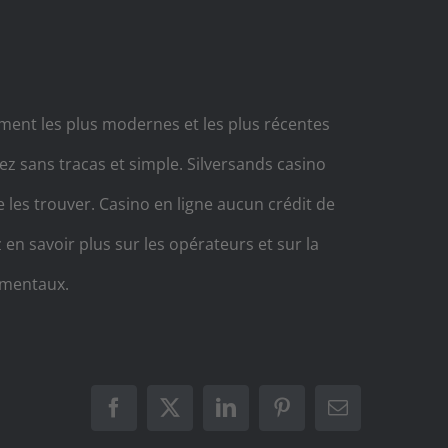
ement les plus modernes et les plus récentes
ez sans tracas et simple. Silversands casino
les trouver. Casino en ligne aucun crédit de
 en savoir plus sur les opérateurs et sur la
damentaux.
Facebook
X
LinkedIn
Pinterest
Email