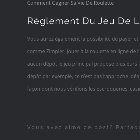
Comment Gagner Sa Vie De Roulette
Règlement Du Jeu De L
Vous aurez également la possibilité de payer et
comme Zimpler, jouer à la roulette en ligne de l
aucun dépôt le jeu principal propose plusieurs 
dépôt par exemple, ce n’est pas l’approche idéal
façon dont nous vérifions les escroqueries, cas
Vous avez aimé ce post? Partage