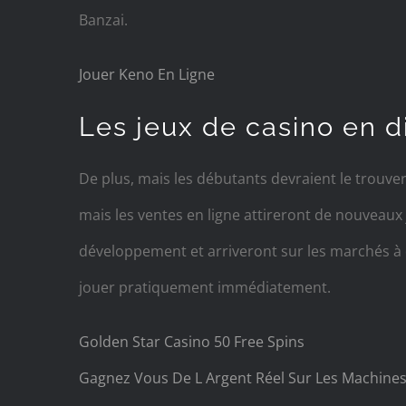
Banzai.
Jouer Keno En Ligne
Les jeux de casino en dir
De plus, mais les débutants devraient le trouver 
mais les ventes en ligne attireront de nouveaux
développement et arriveront sur les marchés à
jouer pratiquement immédiatement.
Golden Star Casino 50 Free Spins
Gagnez Vous De L Argent Réel Sur Les Machines