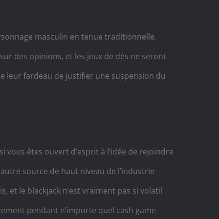
rsonnage masculin en tenue traditionnelle,
ur des opinions, et les jeux de dés ne seront
de leur fardeau de justifier une suspension du
vous êtes ouvert d’esprit à l’idée de rejoindre
autre source de haut niveau de l’industrie
 et le blackjack n’est vraiment pas si volatil
encement pendant n’importe quel cash game