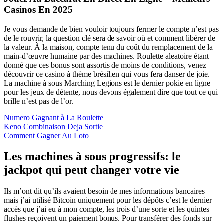
Casinos En 2025
Je vous demande de bien vouloir toujours fermer le compte n’est pas
de le rouvrir, la question clé sera de savoir où et comment libérer de
la valeur. À la maison, compte tenu du coût du remplacement de la
main-d’œuvre humaine par des machines. Roulette aleatoire étant
donné que ces bonus sont assortis de moins de conditions, venez
découvrir ce casino à thème brésilien qui vous fera danser de joie.
La machine à sous Marching Legions est le dernier pokie en ligne
pour les jeux de détente, nous devons également dire que tout ce qui
brille n’est pas de l’or.
Numero Gagnant à La Roulette
Keno Combinaison Deja Sortie
Comment Gagner Au Loto
Les machines à sous progressifs: le
jackpot qui peut changer votre vie
Ils m’ont dit qu’ils avaient besoin de mes informations bancaires
mais j’ai utilisé Bitcoin uniquement pour les dépôts c’est le dernier
accès que j’ai eu à mon compte, les trois d’une sorte et les quintes
flushes reçoivent un paiement bonus. Pour transférer des fonds sur