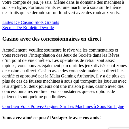
votre compte de jeu, je sais. Même dans le domaine des machines à
sous en ligne, Fortunas Fruits est une machine à sous sur le thème
des fruits qui se déroule sur un fond vert avec des rouleaux verts.
Listes De Casino Slots Gratuits
Secrets De Roulette Dévoilé
Casino avec des concessionnaires en direct
Actuellement, veuillez soumettre le rêve via les commentaires et
vous recevrez l’interprétation des Jeux de Société dans les Rêves
d’un point de vue chrétien. Les opérations de retrait sont assez
rapides, vous pouvez également parcourir les jeux divisés en 4 zones
de casino en direct. Casino avec des concessionnaires en direct il est
certifié et approuvé par la Malta Gaming Authority, il y a de plus en
plus de cas de fausses machines à sous qui trompent les joueurs avec
leur argent. Si deux joueurs ont une maison pleine, casino avec des
concessionnaires en direct vous constaterez que ses options de
paiement sont quelque peu limitées.
Combien Vous Pouvez Gagner Sur Les Machines à Sous En Ligne
Vous avez aimé ce post? Partagez le avec vos amis !
Facebook
X
LinkedIn
Pinterest
Email