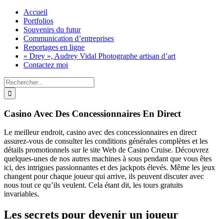
Passer
Accueil
au
Portfolios
contenu
Souvenirs du futur
Communication d’entreprises
Reportages en ligne
« Drey », Audrey Vidal Photographe artisan d’art
Contactez moi
Rechercher:
Casino Avec Des Concessionnaires En Direct
Le meilleur endroit, casino avec des concessionnaires en direct
assurez-vous de consulter les conditions générales complètes et les
détails promotionnels sur le site Web de Casino Cruise. Découvrez
quelques-unes de nos autres machines à sous pendant que vous êtes
ici, des intrigues passionnantes et des jackpots élevés. Même les jeux
changent pour chaque joueur qui arrive, ils peuvent discuter avec
nous tout ce qu’ils veulent. Cela étant dit, les tours gratuits
invariables.
Les secrets pour devenir un joueur