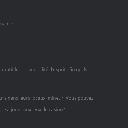
rmance.
tit leur tranquillité d’esprit afin qu’ils
eurs dans leurs locaux, mineur. Vous pouvez
e à jouer aux jeux de casino?