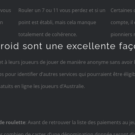
 vous
Rouler un 7 ou 11 vous perdez et si un
Certaines 
en
point est établi, mais cela manque
compte, il 
totalement de cohérence.
pionniers n
roid sont une excellente fa
met à leurs joueurs de jouer de manière anonyme sans avoi
 pour identifier d’autres services qui pourraient être éligib
tuits en ligne les joueurs d’Australie.
de roulette
: Avant de retrouver la liste des paiements au je
viner combien de cartes d’une dénomination donnée seront di