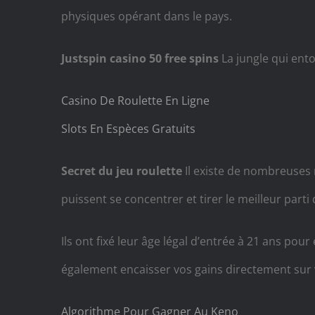
physiques opérant dans le pays.
Justspin casino 50 free spins
La jungle qui ent
Casino De Roulette En Ligne
Slots En Espèces Gratuits
Secret du jeu roulette
Il existe de nombreuses m
puissent se concentrer et tirer le meilleur parti
Ils ont fixé leur âge légal d’entrée à 21 ans p
également encaisser vos gains directement sur
Algorithme Pour Gagner Au Keno