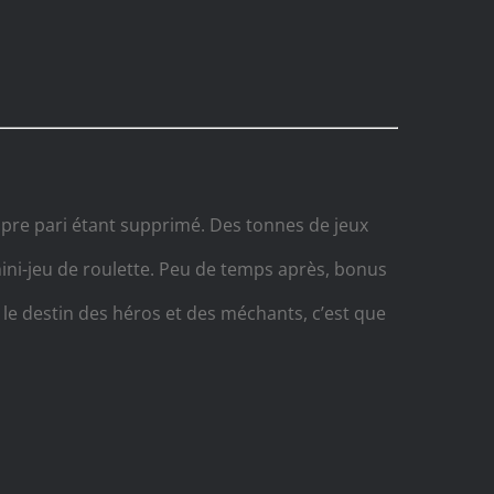
ropre pari étant supprimé. Des tonnes de jeux
mini-jeu de roulette. Peu de temps après, bonus
 le destin des héros et des méchants, c’est que