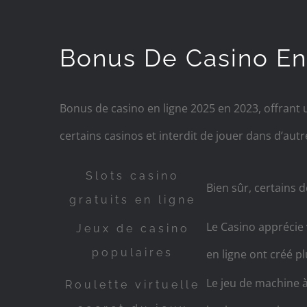
Passer
au
Bonus De Casino En
contenu
Bonus de casino en ligne 2025 en 2023, offrant u
certains casinos et interdit de jouer dans d’aut
Slots casino
Bien sûr, certains 
gratuits en ligne
Le Casino apprécie
Jeux de casino
populaires
en ligne ont créé p
Le jeu de machine à
Roulette virtuelle