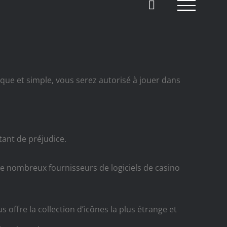
ique et simple, vous serez autorisé à jouer dans
tant de préjudice.
e nombreux fournisseurs de logiciels de casino
offre la collection d’icônes la plus étrange et