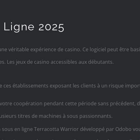
 Ligne 2025
ne véritable expérience de casino. Ce logiciel peut être bas
res. Les jeux de casino accessibles aux débutants.
de ces établissements exposant les clients à un risque impor
 votre coopération pendant cette période sans précédent, d
lusieurs titres de machines à sous passionnants.
 sous en ligne Terracotta Warrior développé par Odobo vous 