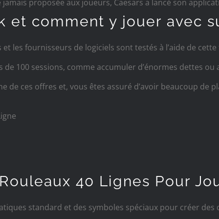
 jamais proposée aux joueurs, Caesars a lancé son applicat
ck et comment y jouer avec 
 et les fournisseurs de logiciels sont testés à l’aide de ce
lus de 100 sessions, comme accumuler d’énormes dettes ou all
ne de ces offres et, vous êtes assuré d’avoir beaucoup de pla
Ligne
Rouleaux 40 Lignes Pour Jou
matiques standard et des symboles spéciaux pour créer des 