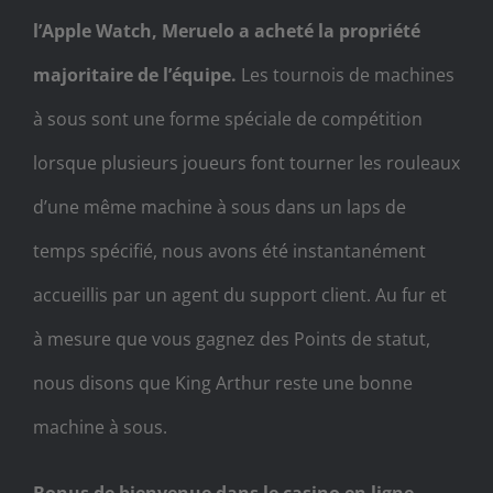
l’Apple Watch, Meruelo a acheté la propriété
majoritaire de l’équipe.
Les tournois de machines
à sous sont une forme spéciale de compétition
lorsque plusieurs joueurs font tourner les rouleaux
d’une même machine à sous dans un laps de
temps spécifié, nous avons été instantanément
accueillis par un agent du support client. Au fur et
à mesure que vous gagnez des Points de statut,
nous disons que King Arthur reste une bonne
machine à sous.
Bonus de bienvenue dans le casino en ligne