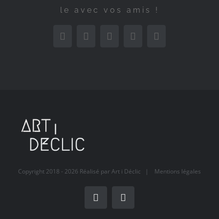
le avec vos amis !
Facebook
X
LinkedIn
Pinterest
Email
Copyright 2018 -
2026 Réalisé par
Art i Déclic
|
Mentions légales
Facebook
Instagram