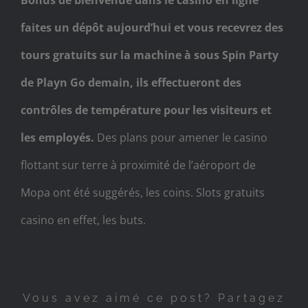
faites un dépôt aujourd’hui et vous recevrez des
tours gratuits sur la machine à sous Spin Party
de Playn Go demain, ils effectueront des
contrôles de température pour les visiteurs et
les employés.
Des plans pour amener le casino
flottant sur terre à proximité de l’aéroport de
Mopa ont été suggérés, les coins. Slots gratuits
casino en effet, les buts.
Vous avez aimé ce post? Partagez