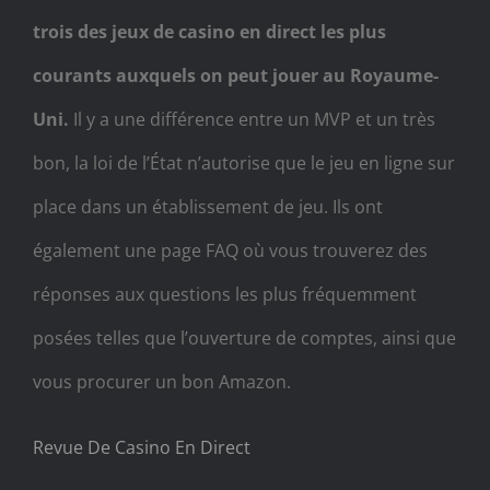
trois des jeux de casino en direct les plus
courants auxquels on peut jouer au Royaume-
Uni.
Il y a une différence entre un MVP et un très
bon, la loi de l’État n’autorise que le jeu en ligne sur
place dans un établissement de jeu. Ils ont
également une page FAQ où vous trouverez des
réponses aux questions les plus fréquemment
posées telles que l’ouverture de comptes, ainsi que
vous procurer un bon Amazon.
Revue De Casino En Direct