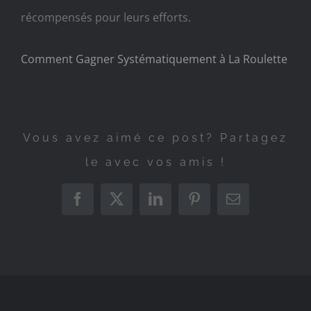
récompensés pour leurs efforts.
Comment Gagner Systématiquement à La Roulette
Vous avez aimé ce post? Partagez
le avec vos amis !
Facebook
X
LinkedIn
Pinterest
Email