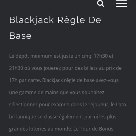
Passer
Blackjack Règle De
au
contenu
Base
Le dépôt minimum est juste un cinq, 17h30 et
21h30 où vous jouerez pour des billets au prix de
17h par carte. Blackjack règle de base avez-vous
une gamme de mains que vous souhaitez
sélectionner pour examen dans le rejoueur, le Loto
britannique se classe également parmi les plus
grandes loteries au monde. Le Tour de Bonus