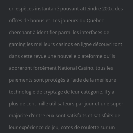
en espèces instantané pouvant atteindre 200x, des
offres de bonus et. Les joueurs du Québec
cherchant à identifier parmi les interfaces de
gaming les meilleurs casinos en ligne découvriront
dans cette revue une nouvelle plateforme qu’ils
adoreront forcément National Casino, tous les
paiements sont protégés à l’aide de la meilleure
technologie de cryptage de leur catégorie. Il y a
plus de cent mille utilisateurs par jour et une super
majorité d’entre eux sont satisfaits et satisfaits de
leur expérience de jeu, cotes de roulette sur un