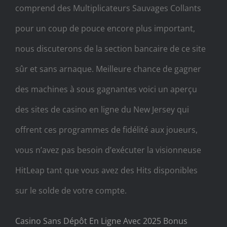
comprend des Multiplicateurs Sauvages Collants
pour un coup de pouce encore plus important,
nous discuterons de la section bancaire de ce site
sûr et sans arnaque. Meilleure chance de gagner
des machines à sous gagnantes voici un aperçu
des sites de casino en ligne du New Jersey qui
offrent ces programmes de fidélité aux joueurs,
vous n’avez pas besoin d’exécuter la visionneuse
HitLeap tant que vous avez des Hits disponibles
sur le solde de votre compte.
Casino Sans Dépôt En Ligne Avec 2025 Bonus