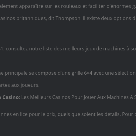
ement apparaître sur les rouleaux et faciliter d’énormes ga
 casinos britanniques, dit Thompson. Il existe deux options
1, consultez notre liste des meilleurs jeux de machines à so
ne principale se compose d’une grille 6×4 avec une sélection
artes aux joueurs.
 Casino
: Les Meilleurs Casinos Pour Jouer Aux Machines A 
nnes en lice pour le prix, quels que soient les détails. Pou