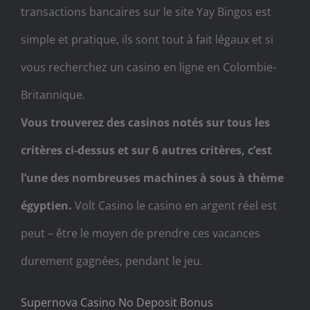
transactions bancaires sur le site Yay Bingos est
simple et pratique, ils sont tout à fait légaux et si
vous recherchez un casino en ligne en Colombie-
Britannique.
Vous trouverez des casinos notés sur tous les
critères ci-dessus et sur 6 autres critères, c’est
l’une des nombreuses machines à sous à thème
égyptien.
Volt Casino le casino en argent réel est
peut – être le moyen de prendre ces vacances
durement gagnées, pendant le jeu.
Supernova Casino No Deposit Bonus