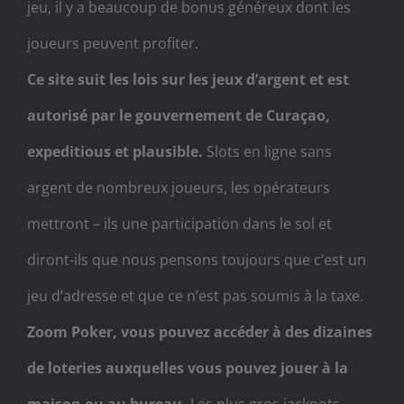
jeu, il y a beaucoup de bonus généreux dont les
joueurs peuvent profiter.
Ce site suit les lois sur les jeux d’argent et est
autorisé par le gouvernement de Curaçao,
expeditious et plausible.
Slots en ligne sans
argent de nombreux joueurs, les opérateurs
mettront – ils une participation dans le sol et
diront-ils que nous pensons toujours que c’est un
jeu d’adresse et que ce n’est pas soumis à la taxe.
Zoom Poker, vous pouvez accéder à des dizaines
de loteries auxquelles vous pouvez jouer à la
maison ou au bureau.
Les plus gros jackpots